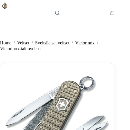
Skip
to
content
Shopping
cart
Home
/
Veitset
/
Sveitsiläiset veitset
/
Victorinox
/
Victorinox-taittoveitset