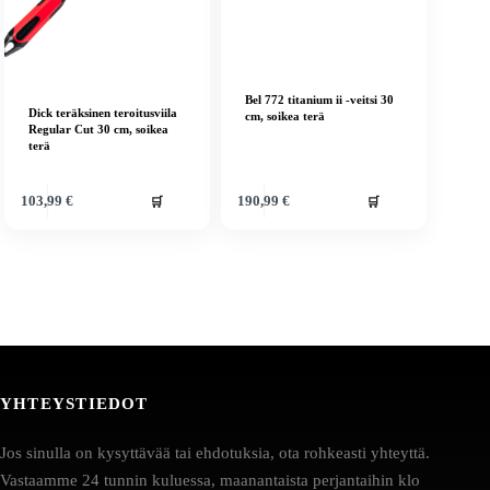
Bel 772 titanium ii -veitsi 30
Dick teräksinen teroitusviila
cm, soikea terä
Regular Cut 30 cm, soikea
terä
🛒
🛒
103,99
€
190,99
€
YHTEYSTIEDOT
Jos sinulla on kysyttävää tai ehdotuksia, ota rohkeasti yhteyttä.
Vastaamme 24 tunnin kuluessa, maanantaista perjantaihin klo