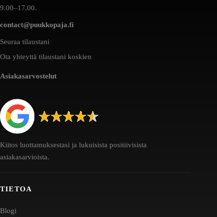
9.00–17.00.
contact@puukkopaja.fi
Seuraa tilaustani
Ota yhteyttä tilaustani koskien
Asiakasarvostelut
Kiitos luottamuksestasi ja lukuisista positiivisista
asiakasarvioista.
TIETOA
Blogi