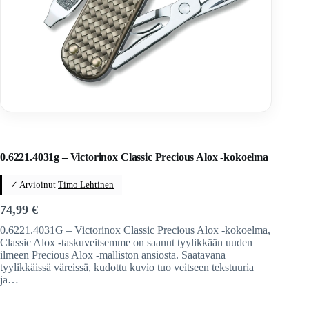
Home
/
Veitset
/
Sveitsiläiset veitset
/
Victorinox
/
Victorinox-taittoveitset
0.6221.4031g – Victorinox Classic Precious Alox -kokoelma
✓ Arvioinut
Timo Lehtinen
74,99
€
0.6221.4031G – Victorinox Classic Precious Alox -kokoelma,
Classic Alox -taskuveitsemme on saanut tyylikkään uuden
ilmeen Precious Alox -malliston ansiosta. Saatavana
tyylikkäissä väreissä, kudottu kuvio tuo veitseen tekstuuria
ja…