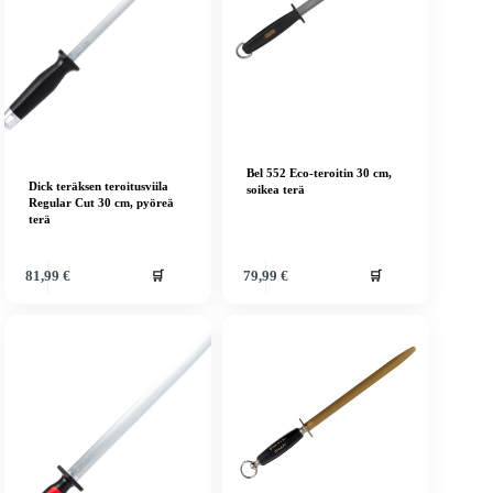
Bel 552 Eco-teroitin 30 cm,
Dick teräksen teroitusviila
soikea terä
Regular Cut 30 cm, pyöreä
terä
🛒
🛒
81,99
€
79,99
€