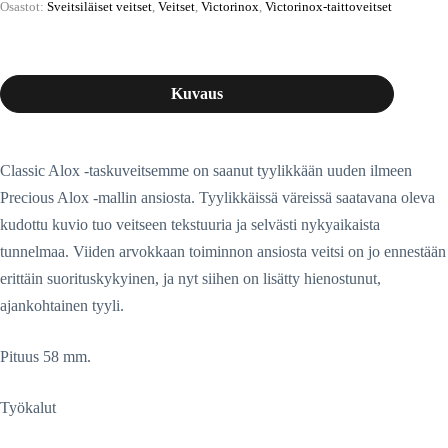
Osastot:
Sveitsiläiset veitset
,
Veitset
,
Victorinox
,
Victorinox-taittoveitset
Kuvaus
Classic Alox -taskuveitsemme on saanut tyylikkään uuden ilmeen
Precious Alox -mallin ansiosta. Tyylikkäissä väreissä saatavana oleva
kudottu kuvio tuo veitseen tekstuuria ja selvästi nykyaikaista
tunnelmaa. Viiden arvokkaan toiminnon ansiosta veitsi on jo ennestään
erittäin suorituskykyinen, ja nyt siihen on lisätty hienostunut,
ajankohtainen tyyli.
Pituus 58 mm.
Työkalut