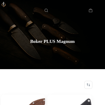
Skip
Home
Veitset
/
Taittoveitset
/
Taittoveitset tuotemerkeittäin
/
to
content
Shopping
cart
Boker PLUS Magnum