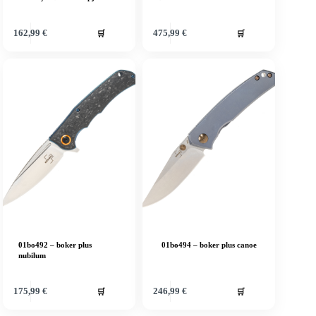
🛒
🛒
162,99
€
475,99
€
01bo492 – boker plus
01bo494 – boker plus canoe
nubilum
🛒
🛒
175,99
€
246,99
€