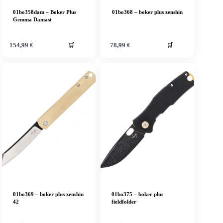
01bo358dam – Boker Plus
01bo368 – boker plus zenshin
Gemma Damast
🛒
🛒
154,99
€
78,99
€
01bo369 – boker plus zenshin
01bo375 – boker plus
42
fieldfolder