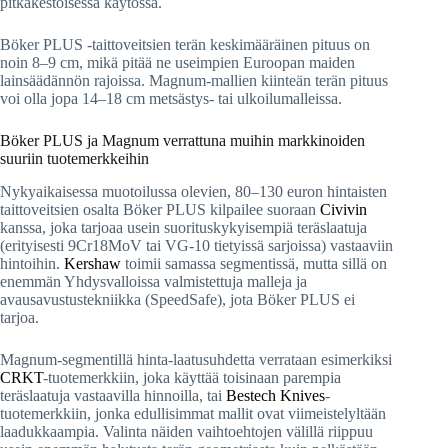
pitkäkestoisessa käytössä.
Böker PLUS -taittoveitsien terän keskimääräinen pituus on
noin 8–9 cm, mikä pitää ne useimpien Euroopan maiden
lainsäädännön rajoissa. Magnum-mallien kiinteän terän pituus
voi olla jopa 14–18 cm metsästys- tai ulkoilumalleissa.
Böker PLUS ja Magnum verrattuna muihin markkinoiden
suuriin tuotemerkkeihin
Nykyaikaisessa muotoilussa olevien, 80–130 euron hintaisten
taittoveitsien osalta Böker PLUS kilpailee suoraan
Civivin
kanssa, joka tarjoaa usein suorituskykyisempiä teräslaatuja
(erityisesti 9Cr18MoV tai VG-10 tietyissä sarjoissa) vastaaviin
hintoihin.
Kershaw
toimii samassa segmentissä, mutta sillä on
enemmän Yhdysvalloissa valmistettuja malleja ja
avausavustustekniikka (SpeedSafe), jota Böker PLUS ei
tarjoa.
Magnum-segmentillä hinta-laatusuhdetta verrataan esimerkiksi
CRKT
-tuotemerkkiin, joka käyttää toisinaan parempia
teräslaatuja vastaavilla hinnoilla, tai
Bestech Knives
-
tuotemerkkiin, jonka edullisimmat mallit ovat viimeistelyltään
laadukkaampia. Valinta näiden vaihtoehtojen välillä riippuu