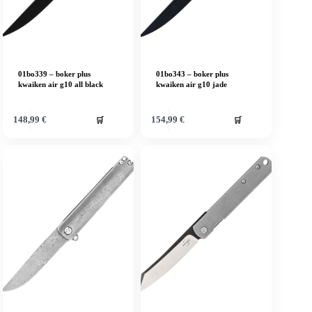
01bo339 – boker plus
01bo343 – boker plus
kwaiken air g10 all black
kwaiken air g10 jade
🛒
🛒
148,99
€
154,99
€