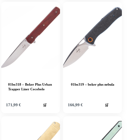
01bo318 – Boker Plus Urban
01bo319 – boker plus nebula
Trapper Liner Cocobolo
🛒
🛒
171,99
€
166,99
€