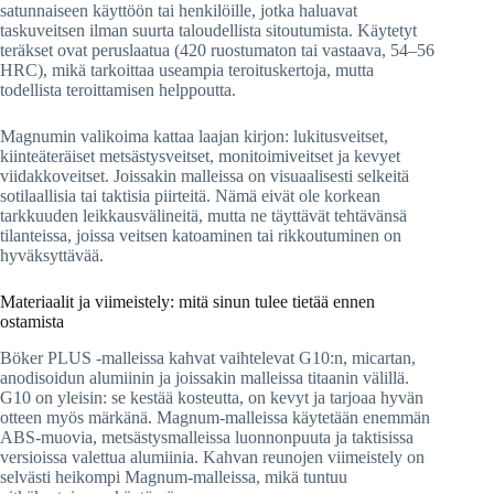
satunnaiseen käyttöön tai henkilöille, jotka haluavat
taskuveitsen ilman suurta taloudellista sitoutumista. Käytetyt
teräkset ovat peruslaatua (420 ruostumaton tai vastaava, 54–56
HRC), mikä tarkoittaa useampia teroituskertoja, mutta
todellista teroittamisen helppoutta.
Magnumin valikoima kattaa laajan kirjon: lukitusveitset,
kiinteäteräiset metsästysveitset, monitoimiveitset ja kevyet
viidakkoveitset. Joissakin malleissa on visuaalisesti selkeitä
sotilaallisia tai taktisia piirteitä. Nämä eivät ole korkean
tarkkuuden leikkausvälineitä, mutta ne täyttävät tehtävänsä
tilanteissa, joissa veitsen katoaminen tai rikkoutuminen on
hyväksyttävää.
Materiaalit ja viimeistely: mitä sinun tulee tietää ennen
ostamista
Böker PLUS -malleissa kahvat vaihtelevat G10:n, micartan,
anodisoidun alumiinin ja joissakin malleissa titaanin välillä.
G10 on yleisin: se kestää kosteutta, on kevyt ja tarjoaa hyvän
otteen myös märkänä. Magnum-malleissa käytetään enemmän
ABS-muovia, metsästysmalleissa luonnonpuuta ja taktisissa
versioissa valettua alumiinia. Kahvan reunojen viimeistely on
selvästi heikompi Magnum-malleissa, mikä tuntuu