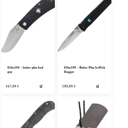
01bo194 – boker plus bad
01bo199 – Boker Plus IcePick
guy
Dagger
🛒
🛒
167,99
€
199,99
€