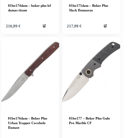
01bo174dam – boker plus lrf
01bo175dam – Boker Plus
damas titane
Slack Damascus
🛒
🛒
216,99
€
217,99
€
01bo176dam – Boker Plus
01bo177 – Boker Plus Gulo
Urban Trapper Cocobolo
Pro Marble CF
Damast