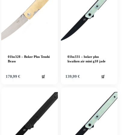
01bo328 – Boker Plus Tenshi
01bo331 – boker plus
Brass
kwaiken air mini g10 jade
🛒
🛒
170,99
€
139,99
€