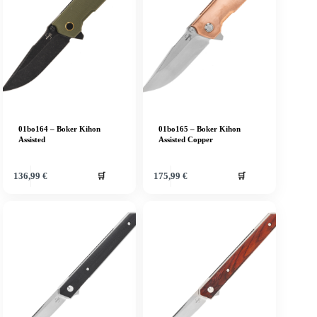
01bo164 – Boker Kihon
01bo165 – Boker Kihon
Assisted
Assisted Copper
🛒
🛒
136,99
€
175,99
€