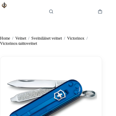
Skip
to
content
Shopping
cart
Home
/
Veitset
/
Sveitsiläiset veitset
/
Victorinox
/
Victorinox-taittoveitset