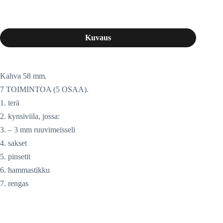
Kuvaus
Kahva 58 mm.
7 TOIMINTOA (5 OSAA).
1. terä
2. kynsiviila, jossa:
3. – 3 mm ruuvimeisseli
4. sakset
5. pinsetit
6. hammastikku
7. rengas