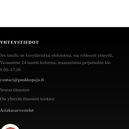
YHTEYSTIEDOT
Jos sinulla on kysyttävää tai ehdotuksia, ota rohkeasti yhteyttä.
Vastaamme 24 tunnin kuluessa, maanantaista perjantaihin klo
9.00–17.00.
contact@puukkopaja.fi
Seuraa tilaustani
Ota yhteyttä tilaustani koskien
Asiakasarvostelut