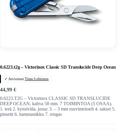
Home
/
Veitset
/
Sveitsiläiset veitset
/
Victorinox
/
Victorinox-taittoveitset
0.6223.t2g – Victorinox Classic SD Translucide Deep Ocean
✓ Arvioinut
Timo Lehtinen
44,99
€
0.6223.T2G – Victorinox CLASSIC SD TRANSLUCIDE
DEEP OCEAN, kahva 58 mm. 7 TOIMINTOA (5 OSAA).
1. terä 2. kynsiviila, jossa: 3. – 3 mm ruuvimeisseli 4. sakset 5.
pinsetit 6. hammastikku 7. rengas