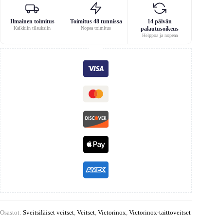
Ilmainen toimitus
Toimitus 48 tunnissa
14 päivän
Kaikkiin tilauksiin
Nopea toimitus
palautusoikeus
Helppoa ja nopeaa
Osastot:
Sveitsiläiset veitset
,
Veitset
,
Victorinox
,
Victorinox-taittoveitset