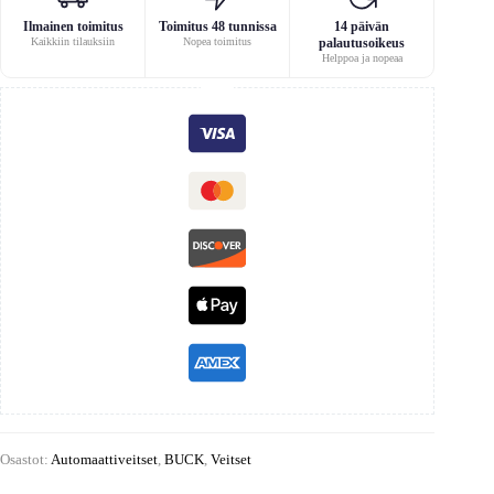
Ilmainen toimitus
Toimitus 48 tunnissa
14 päivän
Kaikkiin tilauksiin
Nopea toimitus
palautusoikeus
Helppoa ja nopeaa
Osastot:
Automaattiveitset
,
BUCK
,
Veitset