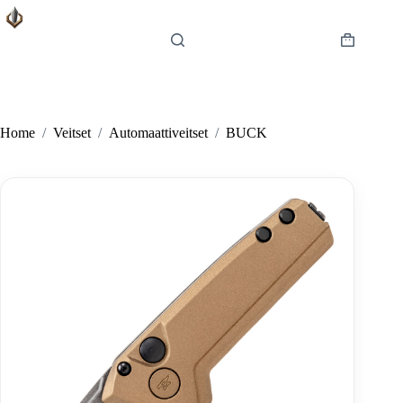
Skip
to
content
Shopping
cart
Home
/
Veitset
/
Automaattiveitset
/
BUCK