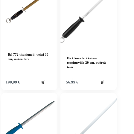
Bel 772 titanium ii -veitsi 30
Dick kovateräksinen
cm, soikea terä
teroitusviila 20 cm, pyöreä
terä
🛒
🛒
190,99
€
56,99
€