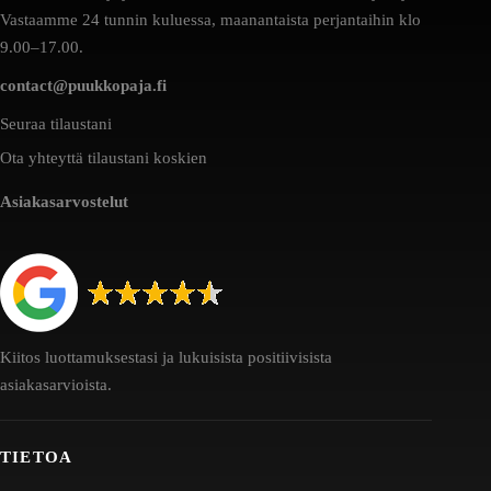
Vastaamme 24 tunnin kuluessa, maanantaista perjantaihin klo
9.00–17.00.
contact@puukkopaja.fi
Seuraa tilaustani
Ota yhteyttä tilaustani koskien
Asiakasarvostelut
Kiitos luottamuksestasi ja lukuisista positiivisista
asiakasarvioista.
TIETOA