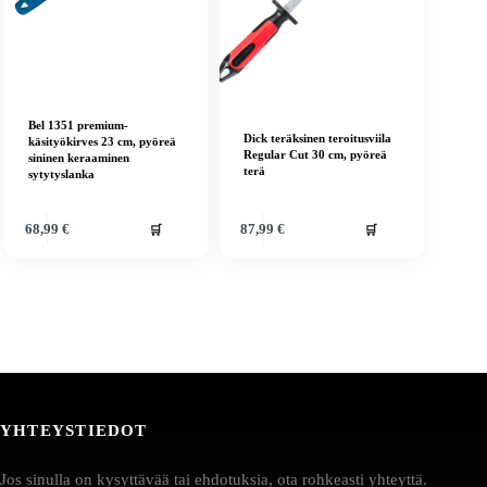
Bel 1351 premium-
Dick teräksinen teroitusviila
käsityökirves 23 cm, pyöreä
Regular Cut 30 cm, pyöreä
sininen keraaminen
terä
sytytyslanka
🛒
🛒
68,99
€
87,99
€
YHTEYSTIEDOT
Jos sinulla on kysyttävää tai ehdotuksia, ota rohkeasti yhteyttä.