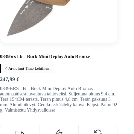
Home
/
Veitset
/
Automaattiveitset
/
BUCK
0839brs1-b – Buck Mini Deploy Auto Bronze
✓ Arvioinut
Timo Lehtinen
247,99
€
0839BRS1-B – Buck Mini Deploy Auto Bronze,
automaattisesti avautuva taittoveitsi. Suljettuna pituus 9,4 cm.
Terä 154CM-terästä. Terän pituus 4,8 cm. Terän paksuus 3
mm. Alumiinilevyt. Cerakote-käsitelty kahva. Klipsi. Paino 92
g. Valmistettu Yhdysvalloissa