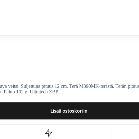
a veitsi. Suljettuna pituus 12 cm. Terä M390MK-terästä. Terän pituu
ssa. Paino 102 g. Ultratech ZBP…
Lisää ostoskoriin