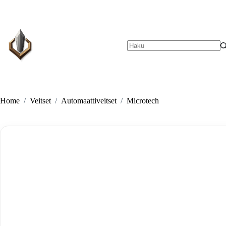
Skip
to
content
No
results
Home
/
Veitset
/
Automaattiveitset
/
Microtech