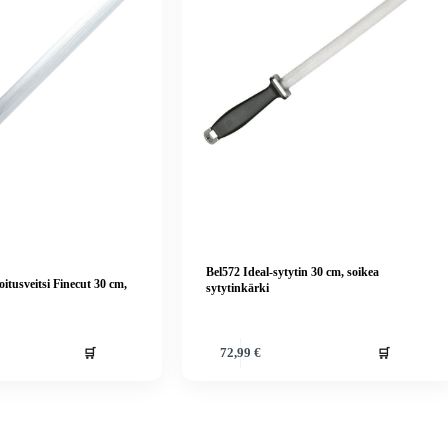
Bel572 Ideal-sytytin 30 cm, soikea
oitusveitsi Finecut 30 cm,
sytytinkärki
🛒
🛒
72,99
€