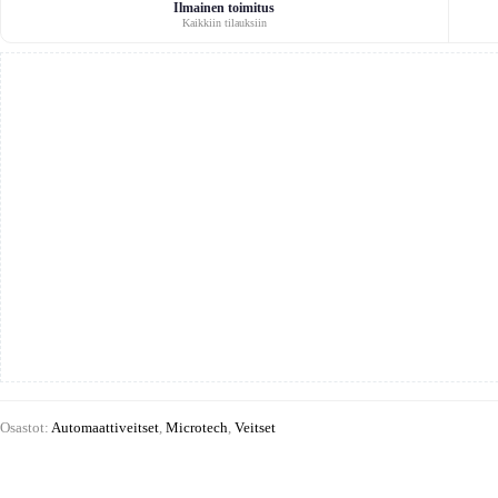
zbp
Ilmainen toimitus
Kaikkiin tilauksiin
s/e
apo
määrä
Osastot:
Automaattiveitset
,
Microtech
,
Veitset