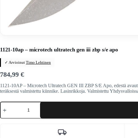
Home
/
Veitset
/
Automaattiveitset
/
Microtech
1121-10ap – microtech ultratech gen iii zbp s/e apo
✓ Arvioinut
Timo Lehtinen
784,99
€
1121-10AP – Microtech Ultratech GEN III ZBP S/E Apo, edestä avautuv
teräksestä valmistettu kiinnike. Lasinrikkoja. Valmistettu Yhdysvalloi
1121-
10ap
-
microtech
ultratech
gen
iii