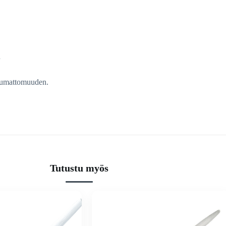
n
ikkumattomuuden.
Tutustu myös