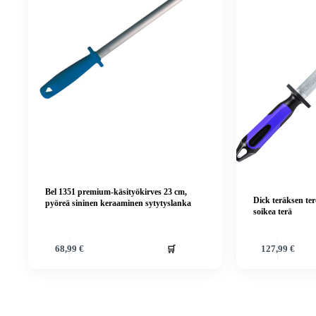
Bel 1351 premium-käsityökirves 23 cm,
Dick teräksen ter
pyöreä sininen keraaminen sytytyslanka
soikea terä
🛒
68,99
€
127,99
€