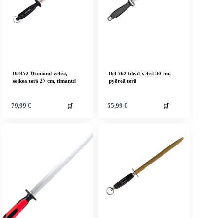
Bel452 Diamond-veitsi,
Bel 562 Ideal-veitsi 30 cm,
soikea terä 27 cm, timantti
pyöreä terä
🛒
🛒
79,99
€
55,99
€