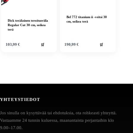
Bel 772 titanium ii -veitsi 30
Dick teräksinen teroitusviila
cm, soikea terä
Regular Cut 30 cm, soikea
terä
🛒
🛒
103,99
€
190,99
€
YHTEYSTIEDOT
Jos sinulla on kysyttävää tai ehdotuksia, ota rohkeasti yhteyttä.
Vastaamme 24 tunnin kuluessa, maanantaista perjantaihin klo
9.00–17.00.