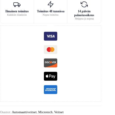
Ilmainen toimitus
Toimitus 48 tunnissa
14 päivän
Kaikkiin tilauksiin
Nopea toimitus
palautusoikeus
Helppoa ja nopeaa
Osastot:
Automaattiveitset
,
Microtech
,
Veitset