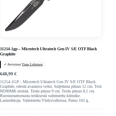
Home
/
Veitset
/
Automaattiveitset
/
Microtech
11214-1gp – Microtech Ultratech Gen IV S/E OTF Black
Graphite
✓ Arvioinut
Timo Lehtinen
648,99
€
11214-1GP – Microtech Ultratech Gen IV S/E OTF Black
Graphite, edestä avautuva veitsi. Suljettuna pituus 12 cm. Terä
M390MK-terästä. Terän pituus 9 cm. Terän pituus 8,1 cm.
Ruostumattomasta teräksestä valmistettu kiinnike.
Lasinrikkoja. Valmistettu Yhdysvalloissa. Paino 102 g.