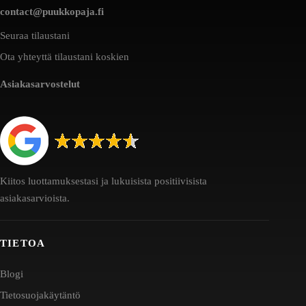
contact@puukkopaja.fi
Seuraa tilaustani
Ota yhteyttä tilaustani koskien
Asiakasarvostelut
Kiitos luottamuksestasi ja lukuisista positiivisista
asiakasarvioista.
TIETOA
Blogi
Tietosuojakäytäntö