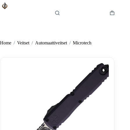
Skip
to
content
Shopping
cart
Home
/
Veitset
/
Automaattiveitset
/
Microtech