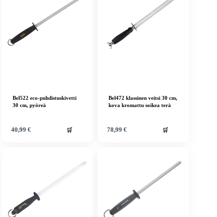
Bel522 eco-puhdistuskivetti
Bel472 klassinen veitsi 30 cm,
30 cm, pyöreä
kova kromattu soikea terä
🛒
🛒
40,99
€
78,99
€