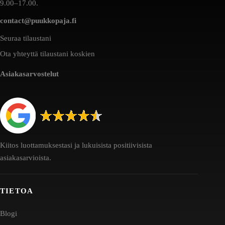
9.00–17.00.
contact@puukkopaja.fi
Seuraa tilaustani
Ota yhteyttä tilaustani koskien
Asiakasarvostelut
Kiitos luottamuksestasi ja lukuisista positiivisista
asiakasarvioista.
TIETOA
Blogi