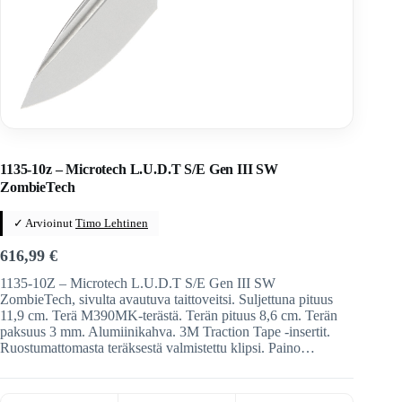
Home
/
Veitset
/
Automaattiveitset
/
Microtech
1135-10z – Microtech L.U.D.T S/E Gen III SW
ZombieTech
✓ Arvioinut
Timo Lehtinen
616,99
€
1135-10Z – Microtech L.U.D.T S/E Gen III SW
ZombieTech, sivulta avautuva taittoveitsi. Suljettuna pituus
11,9 cm. Terä M390MK-terästä. Terän pituus 8,6 cm. Terän
paksuus 3 mm. Alumiinikahva. 3M Traction Tape -insertit.
Ruostumattomasta teräksestä valmistettu klipsi. Paino…