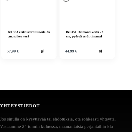
Bel 353 erikoisteroitusviila 25
Bel 451 Diamond-veitsi 23
cm, soikea terä
cm, pyöreä terä, timantti
🛒
🛒
57,99
€
44,99
€
YHTEYSTIEDOT
Jos sinulla on kysyttävää tai ehdotuksia, ota rohkeasti yhteyttä.
Vastaamme 24 tunnin kuluessa, maanantaista perjantaihin klo