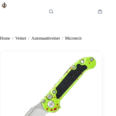
Skip
to
content
Shopping
cart
Home
/
Veitset
/
Automaattiveitset
/
Microtech