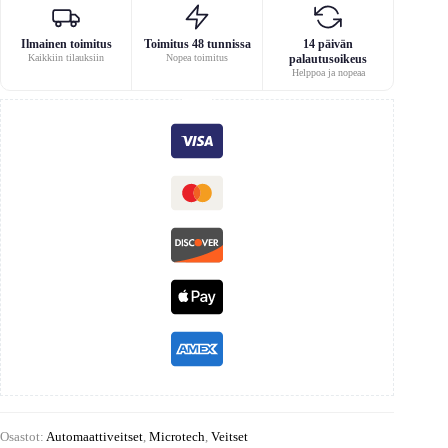
Ilmainen toimitus
Toimitus 48 tunnissa
14 päivän
Kaikkiin tilauksiin
Nopea toimitus
palautusoikeus
Helppoa ja nopeaa
Osastot:
Automaattiveitset
,
Microtech
,
Veitset