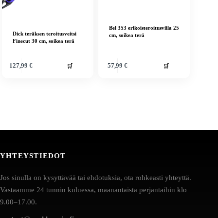
Bel 353 erikoisteroitusviila 25
Dick teräksen teroitusveitsi
cm, soikea terä
Finecut 30 cm, soikea terä
🛒
🛒
127,99
€
57,99
€
YHTEYSTIEDOT
Jos sinulla on kysyttävää tai ehdotuksia, ota rohkeasti yhteyttä.
Vastaamme 24 tunnin kuluessa, maanantaista perjantaihin klo
9.00–17.00.