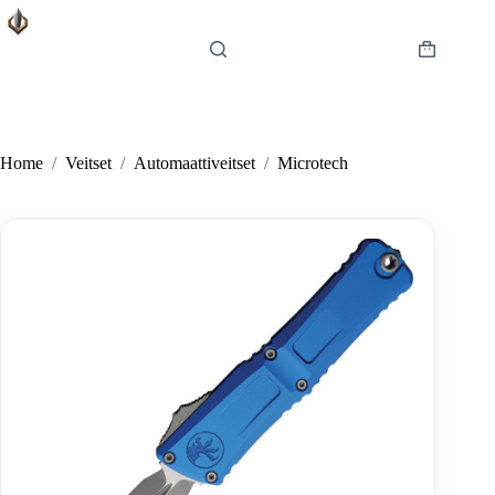
Skip
to
content
Shopping
cart
Home
/
Veitset
/
Automaattiveitset
/
Microtech