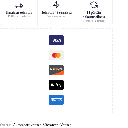
Ilmainen toimitus
Toimitus 48 tunnissa
14 päivän
Kaikkiin tilauksiin
Nopea toimitus
palautusoikeus
Helppoa ja nopeaa
Osastot:
Automaattiveitset
,
Microtech
,
Veitset