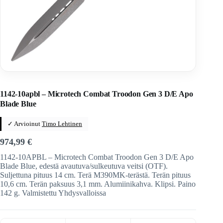
Home
/
Veitset
/
Automaattiveitset
/
Microtech
1142-10apbl – Microtech Combat Troodon Gen 3 D/E Apo
Blade Blue
✓ Arvioinut
Timo Lehtinen
974,99
€
1142-10APBL – Microtech Combat Troodon Gen 3 D/E Apo
Blade Blue, edestä avautuva/sulkeutuva veitsi (OTF).
Suljettuna pituus 14 cm. Terä M390MK-terästä. Terän pituus
10,6 cm. Terän paksuus 3,1 mm. Alumiinikahva. Klipsi. Paino
142 g. Valmistettu Yhdysvalloissa