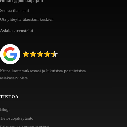
contact@puukkopaja.fi
Seuraa tilaustani
Ota yhteyttä tilaustani koskien
Asiakasarvostelut
Kiitos luottamuksestasi ja lukuisista positiivisista
asiakasarvioista.
TIETOA
Blogi
Tietosuojakäytäntö
Palautus- ja hyvityskäytäntö