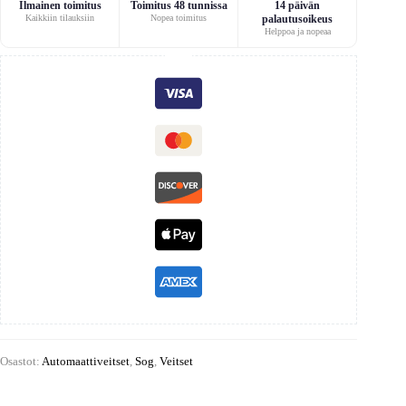
Ilmainen toimitus
Toimitus 48 tunnissa
14 päivän
Kaikkiin tilauksiin
Nopea toimitus
palautusoikeus
Helppoa ja nopeaa
Osastot:
Automaattiveitset
,
Sog
,
Veitset