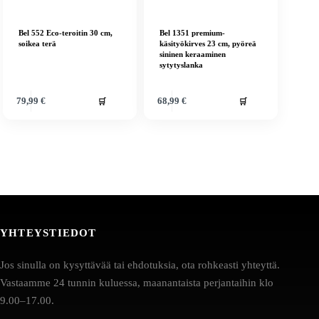
Bel 552 Eco-teroitin 30 cm,
Bel 1351 premium-
soikea terä
käsityökirves 23 cm, pyöreä
sininen keraaminen
sytytyslanka
🛒
🛒
79,99
€
68,99
€
YHTEYSTIEDOT
Jos sinulla on kysyttävää tai ehdotuksia, ota rohkeasti yhteyttä.
Vastaamme 24 tunnin kuluessa, maanantaista perjantaihin klo
9.00–17.00.