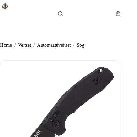
Skip
to
content
Shopping
cart
Home
/
Veitset
/
Automaattiveitset
/
Sog