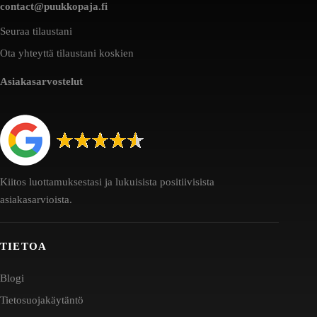
contact@puukkopaja.fi
Seuraa tilaustani
Ota yhteyttä tilaustani koskien
Asiakasarvostelut
Kiitos luottamuksestasi ja lukuisista positiivisista
asiakasarvioista.
TIETOA
Blogi
Tietosuojakäytäntö