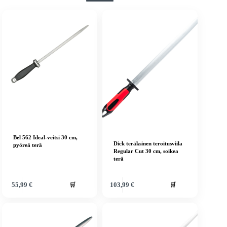
Bel 562 Ideal-veitsi 30 cm,
Dick teräksinen teroitusviila
pyöreä terä
Regular Cut 30 cm, soikea
terä
🛒
🛒
55,99
€
103,99
€