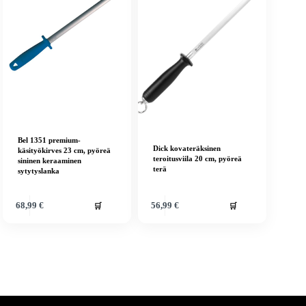
Bel 1351 premium-
Dick kovateräksinen
käsityökirves 23 cm, pyöreä
teroitusviila 20 cm, pyöreä
sininen keraaminen
terä
sytytyslanka
🛒
🛒
68,99
€
56,99
€