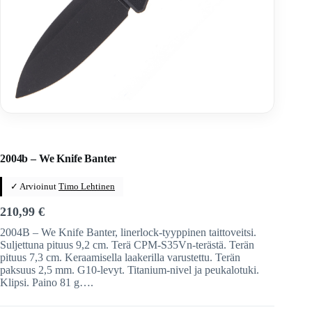
Home
/
Veitset
/
Taittoveitset
/
Taittoveitset tuotemerkeittäin
2004b – We Knife Banter
✓ Arvioinut
Timo Lehtinen
210,99
€
2004B – We Knife Banter, linerlock-tyyppinen taittoveitsi.
Suljettuna pituus 9,2 cm. Terä CPM-S35Vn-terästä. Terän
pituus 7,3 cm. Keraamisella laakerilla varustettu. Terän
paksuus 2,5 mm. G10-levyt. Titanium-nivel ja peukalotuki.
Klipsi. Paino 81 g….