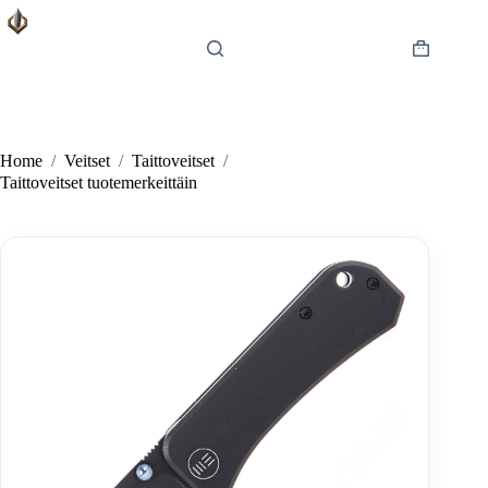
Skip
to
content
Shopping
cart
Home
/
Veitset
/
Taittoveitset
/
Taittoveitset tuotemerkeittäin