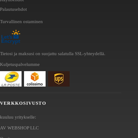
Palautusehdot
Turvallinen ostaminen
Tietosi ja maksusi on suojattu salatulla SSL-yhteydellä.
Kuljetuspalvelumme
VERKKOSIVUSTO
kuuluu yritykselle:
AV WEBSHOP LLC