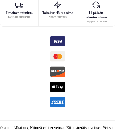
Ilmainen toimitus
Toimitus 48 tunnissa
14 päivän
Kaikkiin tilauksiin
Nopea toimitus
palautusoikeus
Helppoa ja nopeaa
Osastot:
Albainox
,
Kiinteäteräiset veitset
,
Kiinteäteräiset veitset
,
Veitset