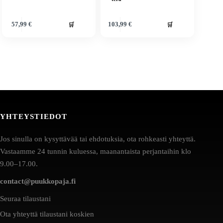
🛒
🛒
57,99
€
103,99
€
YHTEYSTIEDOT
Jos sinulla on kysyttävää tai ehdotuksia, ota rohkeasti yhteyttä.
Vastaamme 24 tunnin kuluessa, maanantaista perjantaihin klo
9.00–17.00.
contact@puukkopaja.fi
Seuraa tilaustani
Ota yhteyttä tilaustani koskien