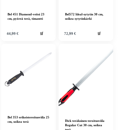
Bel 451 Diamond-veitsi 23
Bel572 Ideal-sytytin 30 cm,
cm, pyöreä terä, timantti
soikea sytytinkärki
🛒
🛒
44,99
€
72,99
€
Bel 353 erikoisteroitusviila 25
Dick teräksinen teroitusviila
cm, soikea terä
Regular Cut 30 cm, soikea
terä