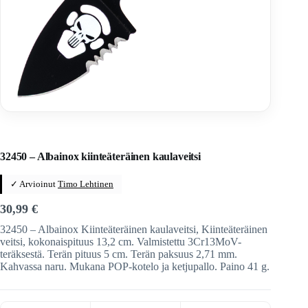
Home
/
Veitset
/
Kiinteäteräiset veitset
/
Kiinteäteräiset veitset
/
Albainox
32450 – Albainox kiinteäteräinen kaulaveitsi
✓ Arvioinut
Timo Lehtinen
30,99
€
32450 – Albainox Kiinteäteräinen kaulaveitsi, Kiinteäteräinen
veitsi, kokonaispituus 13,2 cm. Valmistettu 3Cr13MoV-
teräksestä. Terän pituus 5 cm. Terän paksuus 2,71 mm.
Kahvassa naru. Mukana POP-kotelo ja ketjupallo. Paino 41 g.