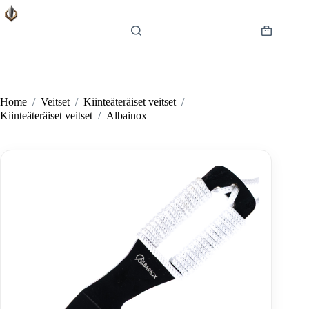
Skip
to
content
Shopping
cart
Home
/
Veitset
/
Kiinteäteräiset veitset
/
Kiinteäteräiset veitset
/
Albainox