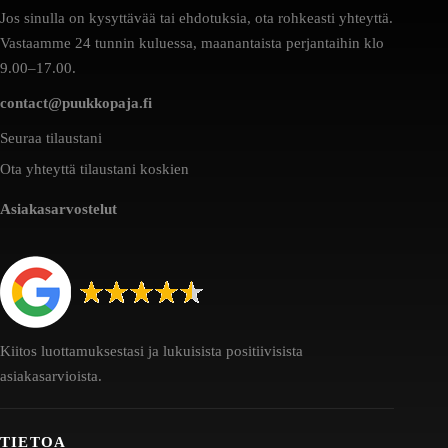
Jos sinulla on kysyttävää tai ehdotuksia, ota rohkeasti yhteyttä.
Vastaamme 24 tunnin kuluessa, maanantaista perjantaihin klo
9.00–17.00.
contact@puukkopaja.fi
Seuraa tilaustani
Ota yhteyttä tilaustani koskien
Asiakasarvostelut
Kiitos luottamuksestasi ja lukuisista positiivisista
asiakasarvioista.
TIETOA