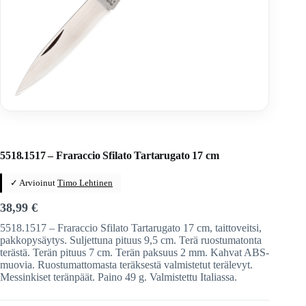
Home
/
Veitset
/
Taittoveitset
/
Taittoveitset tuotemerkeittäin
/
Fraraccio Knives
5518.1517 – Fraraccio Sfilato Tartarugato 17 cm
✓ Arvioinut
Timo Lehtinen
38,99
€
5518.1517 – Fraraccio Sfilato Tartarugato 17 cm, taittoveitsi,
pakkopysäytys. Suljettuna pituus 9,5 cm. Terä ruostumatonta
terästä. Terän pituus 7 cm. Terän paksuus 2 mm. Kahvat ABS-
muovia. Ruostumattomasta teräksestä valmistetut terälevyt.
Messinkiset teränpäät. Paino 49 g. Valmistettu Italiassa.