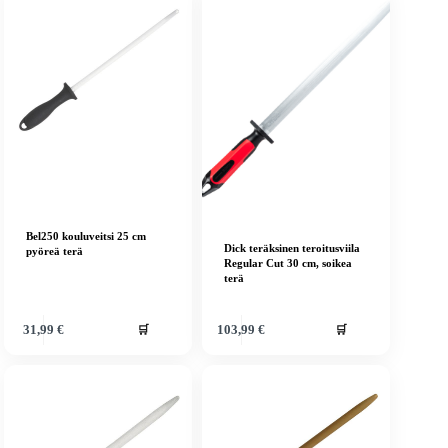
Bel250 kouluveitsi 25 cm
Dick teräksinen teroitusviila
pyöreä terä
Regular Cut 30 cm, soikea
terä
🛒
🛒
31,99
€
103,99
€