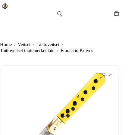
Skip
to
content
Shopping
cart
Home
/
Veitset
/
Taittoveitset
/
Taittoveitset tuotemerkeittäin
/
Fraraccio Knives