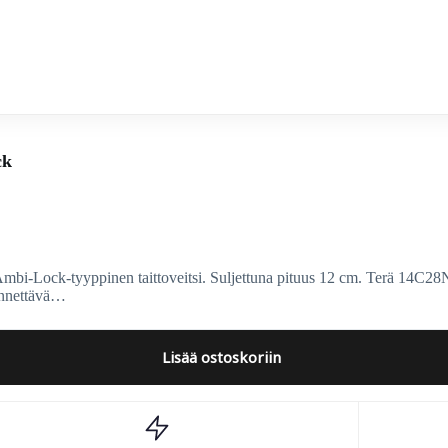
ck
ock-tyyppinen taittoveitsi. Suljettuna pituus 12 cm. Terä 14C28N-t
äännettävä…
Lisää ostoskoriin