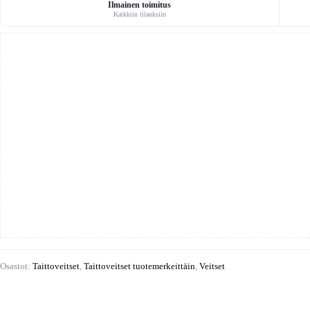
ambi
Ilmainen toimitus
Kaikkiin tilauksiin
lock
aluminium
black
määrä
Osastot:
Taittoveitset
,
Taittoveitset tuotemerkeittäin
,
Veitset