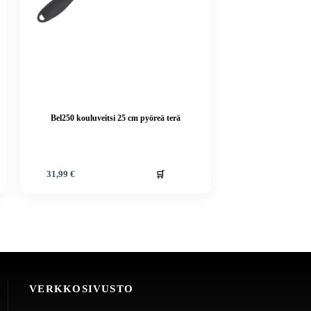
Bel250 kouluveitsi 25 cm pyöreä terä
🛒
31,99
€
VERKKOSIVUSTO