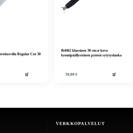
Bel462 klassinen 30 cm:n kova
eroitusviila Regular Cut 30
kromipäällysteinen pyöreä sytytyslanka
🛒
🛒
59,99
€
VERKKOPALVELUT