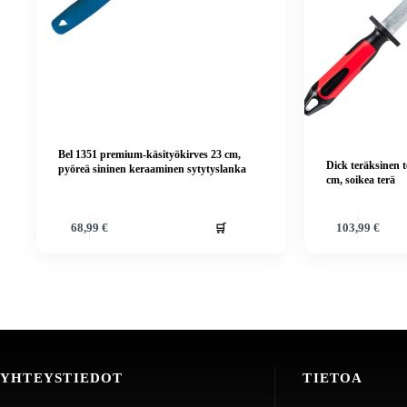
Bel 1351 premium-käsityökirves 23 cm,
Dick teräksinen t
pyöreä sininen keraaminen sytytyslanka
cm, soikea terä
🛒
68,99
€
103,99
€
YHTEYSTIEDOT
TIETOA