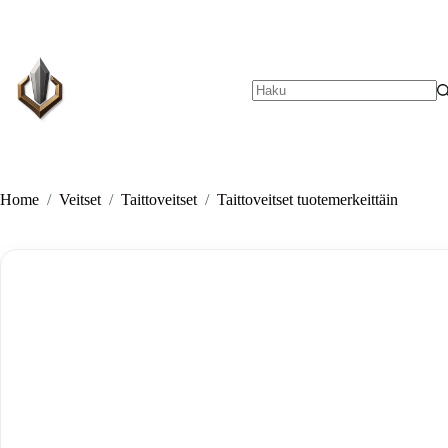
Skip
to
content
No
results
Home
/
Veitset
/
Taittoveitset
/
Taittoveitset tuotemerkeittäin