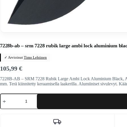
Home
/
Veitset
/
Taittoveitset
/
Taittoveitset tuotemerkeittäin
7228b-ab – srm 7228 rubik large ambi lock aluminium bla
✓ Arvioinut
Timo Lehtinen
105,99
€
7228B-AB – SRM 7228 Rubik Large Ambi Lock Aluminium Black, Ambi-L
mm. Terä kiinnitetty keraamisella laakerilla. Alumiiniset sivulevyt. K
7228b-
ab
-
srm
7228
rubik
large