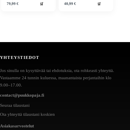
🛒
🛒
79,99
€
40,99
€
YHTEYSTIEDOT
Jos sinulla on kysyttävää tai ehdotuksia, ota rohkeasti yhteyttä.
Vastaamme 24 tunnin kuluessa, maanantaista perjantaihin klo
9.00–17.00.
contact@puukkopaja.fi
Seuraa tilaustani
Ota yhteyttä tilaustani koskien
Asiakasarvostelut