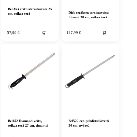
Bel 353 erikoisteroitusviila 25
Dick teräksen teroitusveitsi
cm, soikea terä
Finecut 30 cm, soikea terä
🛒
🛒
57,99
€
127,99
€
Bel452 Diamond-veitsi,
Bel522 eco-puhdistuskivetti
soikea terä 27 cm, timantti
30 cm, pyöreä