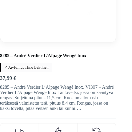
Home
/
Veitset
/
Ranskalaiset veitset
/
André Verdier
8285 – André Verdier L’Alpage Wengé Inox
✓ Arvioinut
Timo Lehtinen
37,99
€
8285 – André Verdier L’Alpage Wengé Inox, VI307 – André
Verdier L’Alpage Wengé Inox Taittoveitsi, jossa on kääntyvä
rengas. Suljettuna pituus 11,5 cm. Ruostumattomasta
teräksestä valmistettu terä, pituus 8,4 cm. Rengas, jossa on
kaksi lovetta, pitää veitsen auki tai kiinni….