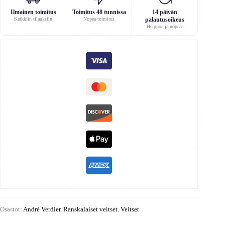
Ilmainen toimitus
Toimitus 48 tunnissa
14 päivän
Kaikkiin tilauksiin
Nopea toimitus
palautusoikeus
Helppoa ja nopeaa
Osastot:
André Verdier
,
Ranskalaiset veitset
,
Veitset