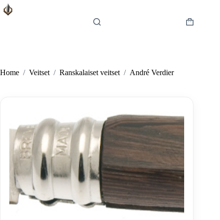
Skip
to
content
Shopping
cart
Home
/
Veitset
/
Ranskalaiset veitset
/
André Verdier