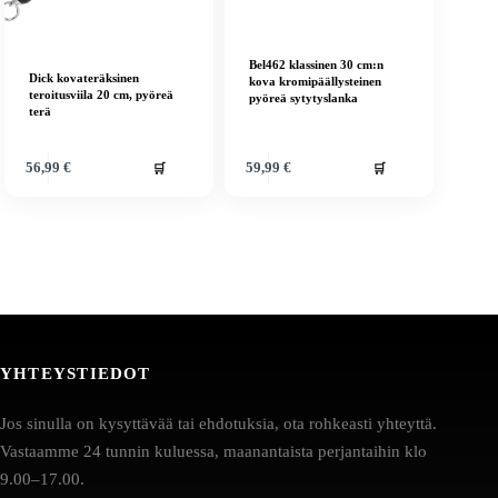
Bel462 klassinen 30 cm:n
Dick kovateräksinen
kova kromipäällysteinen
teroitusviila 20 cm, pyöreä
pyöreä sytytyslanka
terä
🛒
🛒
56,99
€
59,99
€
YHTEYSTIEDOT
Jos sinulla on kysyttävää tai ehdotuksia, ota rohkeasti yhteyttä.
Vastaamme 24 tunnin kuluessa, maanantaista perjantaihin klo
9.00–17.00.