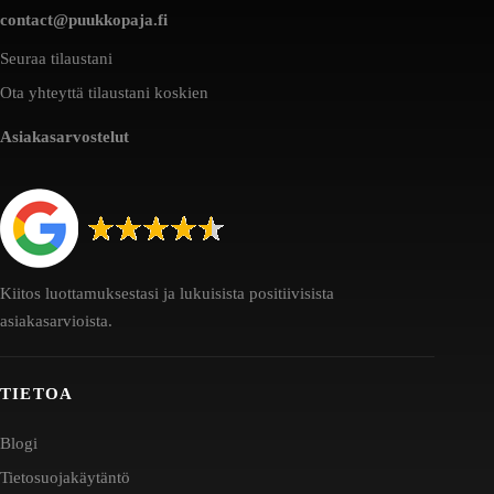
contact@puukkopaja.fi
Seuraa tilaustani
Ota yhteyttä tilaustani koskien
Asiakasarvostelut
Kiitos luottamuksestasi ja lukuisista positiivisista
asiakasarvioista.
TIETOA
Blogi
Tietosuojakäytäntö