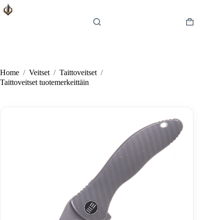
Skip
to
content
Shopping
cart
Home
/
Veitset
/
Taittoveitset
/
Taittoveitset tuotemerkeittäin