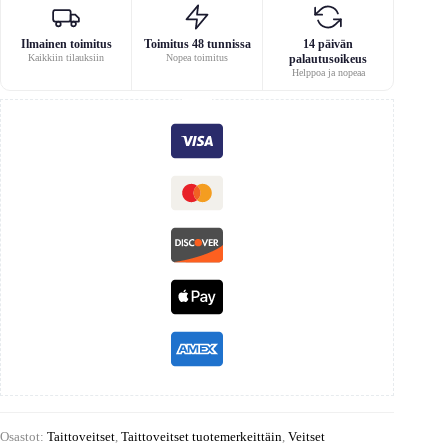
Ilmainen toimitus
Toimitus 48 tunnissa
14 päivän
Kaikkiin tilauksiin
Nopea toimitus
palautusoikeus
Helppoa ja nopeaa
Osastot:
Taittoveitset
,
Taittoveitset tuotemerkeittäin
,
Veitset