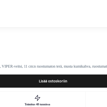
ela
si, 11 cm:n ruostumaton terä, musta kumikahva, ruostumaton t
Lisää ostoskoriin
Toimitus 48 tunnissa