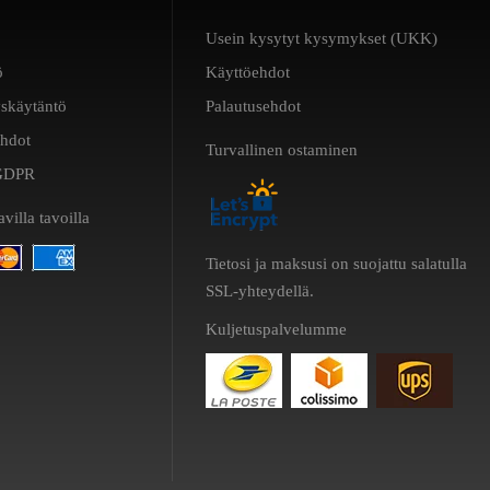
Usein kysytyt kysymykset (UKK)
ö
Käyttöehdot
yskäytäntö
Palautusehdot
ehdot
Turvallinen ostaminen
a GDPR
villa tavoilla
Tietosi ja maksusi on suojattu salatulla
SSL-yhteydellä.
Kuljetuspalvelumme