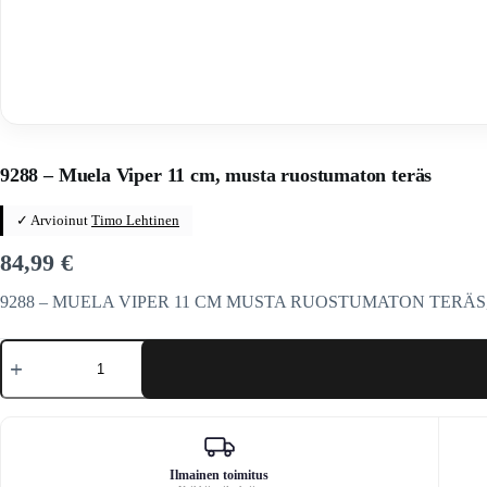
Home
/
Veitset
/
Kiinteäteräiset veitset
/
Kiinteäteräiset veitset
/
Mu
9288 – Muela Viper 11 cm, musta ruostumaton teräs
✓ Arvioinut
Timo Lehtinen
84,99
€
9288 – MUELA VIPER 11 CM MUSTA RUOSTUMATON TERÄS, VIPER-veit
9288
-
Muela
Viper
11
cm,
musta
ruostumaton
Ilmainen toimitus