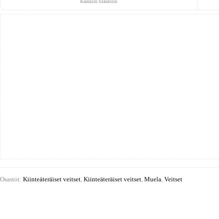
Kaikkiin tilauksiin
teräs
määrä
Osastot:
Kiinteäteräiset veitset
,
Kiinteäteräiset veitset
,
Muela
,
Veitset