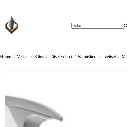
Skip
to
content
No
results
Home
/
Veitset
/
Kiinteäteräiset veitset
/
Kiinteäteräiset veitset
/
Mu