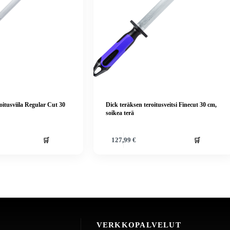
oitusviila Regular Cut 30
Dick teräksen teroitusveitsi Finecut 30 cm,
soikea terä
🛒
🛒
127,99
€
VERKKOPALVELUT