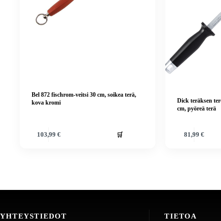
Bel 872 fischrom-veitsi 30 cm, soikea terä,
Dick teräksen ter
kova kromi
cm, pyöreä terä
🛒
103,99
€
81,99
€
YHTEYSTIEDOT
TIETOA