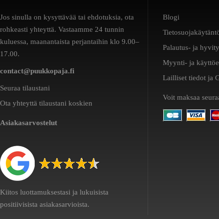
Jos sinulla on kysyttävää tai ehdotuksia, ota
Blogi
rohkeasti yhteyttä. Vastaamme 24 tunnin
Tietosuojakäytänt
kuluessa, maanantaista perjantaihin klo 9.00–
Palautus- ja hyvit
17.00.
Myynti- ja käyttö
contact@puukkopaja.fi
Lailliset tiedot j
Seuraa tilaustani
Voit maksaa seuraa
Ota yhteyttä tilaustani koskien
Asiakasarvostelut
Kiitos luottamuksestasi ja lukuisista
positiivisista asiakasarvioista.