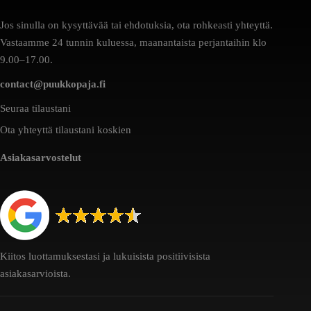
Jos sinulla on kysyttävää tai ehdotuksia, ota rohkeasti yhteyttä.
Vastaamme 24 tunnin kuluessa, maanantaista perjantaihin klo
9.00–17.00.
contact@puukkopaja.fi
Seuraa tilaustani
Ota yhteyttä tilaustani koskien
Asiakasarvostelut
Kiitos luottamuksestasi ja lukuisista positiivisista
asiakasarvioista.