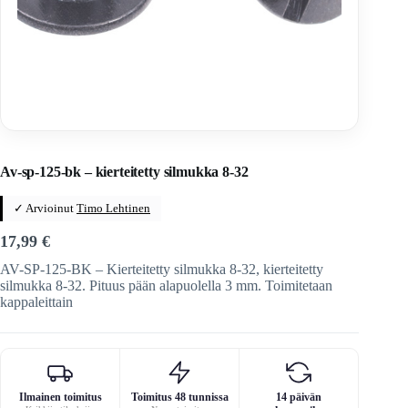
Home
/
Veitset
/
Valmistus
/
Kydex-kotelon valmistus
Av-sp-125-bk – kierteitetty silmukka 8-32
✓ Arvioinut
Timo Lehtinen
17,99
€
AV-SP-125-BK – Kierteitetty silmukka 8-32, kierteitetty
silmukka 8-32. Pituus pään alapuolella 3 mm. Toimitetaan
kappaleittain
Ilmainen toimitus
Toimitus 48 tunnissa
14 päivän