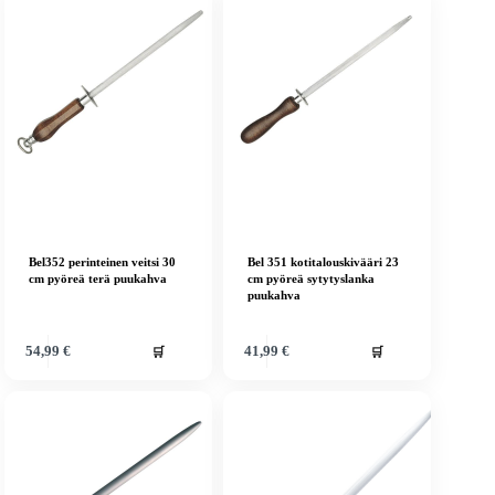
Bel352 perinteinen veitsi 30
Bel 351 kotitalouskivääri 23
cm pyöreä terä puukahva
cm pyöreä sytytyslanka
puukahva
🛒
🛒
54,99
€
41,99
€