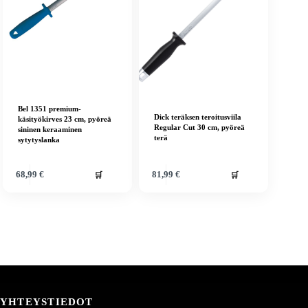
Bel 1351 premium-
Dick teräksen teroitusviila
käsityökirves 23 cm, pyöreä
Regular Cut 30 cm, pyöreä
sininen keraaminen
terä
sytytyslanka
🛒
🛒
68,99
€
81,99
€
YHTEYSTIEDOT