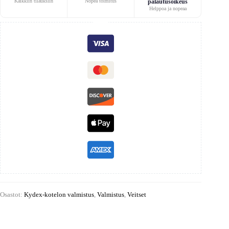
Kaikkiin tilauksiin
Nopea toimitus
palautusoikeus
Helppoa ja nopeaa
Osastot:
Kydex-kotelon valmistus
,
Valmistus
,
Veitset