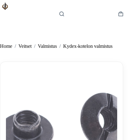
Skip
to
content
Shopping
cart
Home
/
Veitset
/
Valmistus
/
Kydex-kotelon valmistus