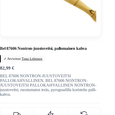
Home
/
Veitset
/
Ranskalaiset veitset
/
Nontron
Bel 87606 Nontron-juustoveitsi, pallomainen kahva
✓ Arvioinut
Timo Lehtinen
82,99
€
BEL 87606 NONTRON-JUUSTOVEITSI
PALLOKAHVALLINEN, BEL 87606 NONTRON-
JUUSTOVEITSI PALLOKAHVALLINEN NONTRON-
juustoveitsi, ruostumaton teräs, pyrograafilla koristeltu palli-
kahva.