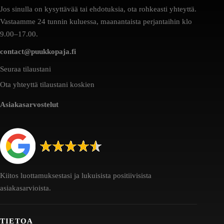
Jos sinulla on kysyttävää tai ehdotuksia, ota rohkeasti yhteyttä.
Vastaamme 24 tunnin kuluessa, maanantaista perjantaihin klo
9.00–17.00.
contact@puukkopaja.fi
Seuraa tilaustani
Ota yhteyttä tilaustani koskien
Asiakasarvostelut
Kiitos luottamuksestasi ja lukuisista positiivisista
asiakasarvioista.
TIETOA