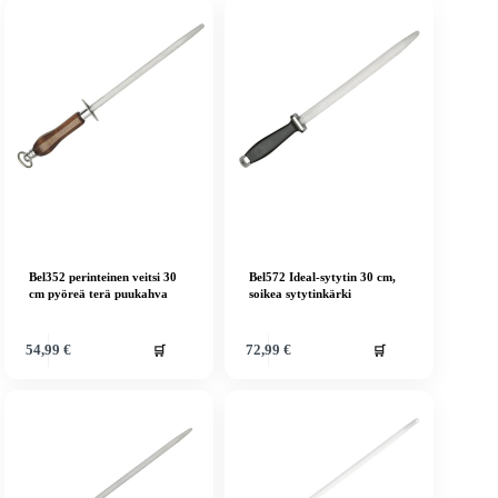
Bel352 perinteinen veitsi 30
Bel572 Ideal-sytytin 30 cm,
cm pyöreä terä puukahva
soikea sytytinkärki
🛒
🛒
54,99
€
72,99
€