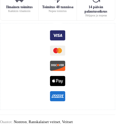
Ilmainen toimitus
Toimitus 48 tunnissa
14 päivän
Kaikkiin tilauksiin
Nopea toimitus
palautusoikeus
Helppoa ja nopeaa
Osastot:
Nontron
,
Ranskalaiset veitset
,
Veitset