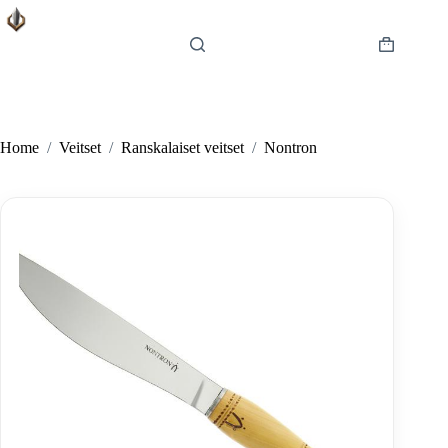
Skip
to
content
Shopping
cart
Home
/
Veitset
/
Ranskalaiset veitset
/
Nontron