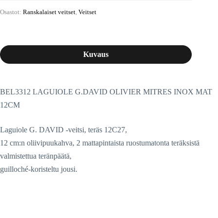
Osastot:
Ranskalaiset veitset
,
Veitset
Kuvaus
BEL3312 LAGUIOLE G.DAVID OLIVIER MITRES INOX MAT
12CM
Laguiole G. DAVID -veitsi, teräs 12C27,
12 cm:n oliivipuukahva, 2 mattapintaista ruostumatonta teräksistä
valmistettua teränpäätä,
guilloché-koristeltu jousi.