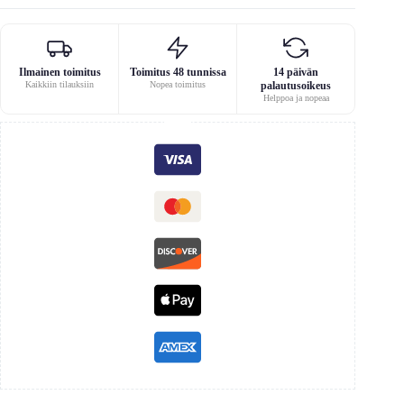
Ilmainen toimitus
Toimitus 48 tunnissa
14 päivän
Kaikkiin tilauksiin
Nopea toimitus
palautusoikeus
Helppoa ja nopeaa