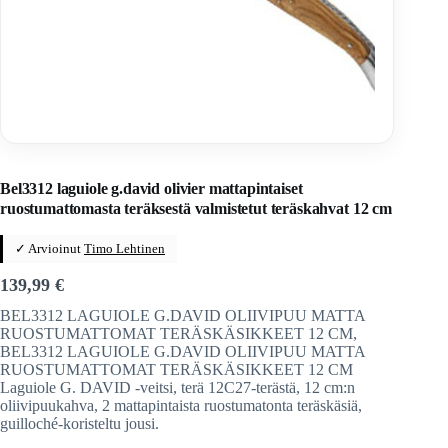
Home
/
Veitset
/
Ranskalaiset veitset
Bel3312 laguiole g.david olivier mattapintaiset
ruostumattomasta teräksestä valmistetut teräskahvat 12 cm
✓ Arvioinut
Timo Lehtinen
139,99
€
BEL3312 LAGUIOLE G.DAVID OLIIVIPUU MATTA
RUOSTUMATTOMAT TERÄSKÄSIKKEET 12 CM,
BEL3312 LAGUIOLE G.DAVID OLIIVIPUU MATTA
RUOSTUMATTOMAT TERÄSKÄSIKKEET 12 CM
Laguiole G. DAVID -veitsi, terä 12C27-terästä, 12 cm:n
oliivipuukahva, 2 mattapintaista ruostumatonta teräskäsiä,
guilloché-koristeltu jousi.