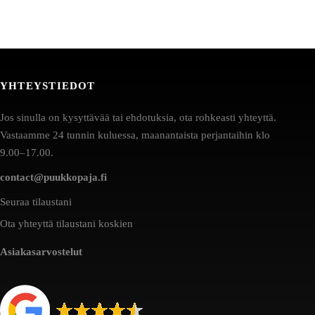
YHTEYSTIEDOT
Jos sinulla on kysyttävää tai ehdotuksia, ota rohkeasti yhteyttä.
Vastaamme 24 tunnin kuluessa, maanantaista perjantaihin klo
9.00–17.00.
contact@puukkopaja.fi
Seuraa tilaustani
Ota yhteyttä tilaustani koskien
Asiakasarvostelut