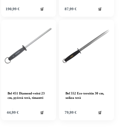
🛒
🛒
190,99
€
87,99
€
Bel 451 Diamond-veitsi 23
Bel 552 Eco-teroitin 30 cm,
cm, pyöreä terä, timantti
soikea terä
🛒
🛒
44,99
€
79,99
€