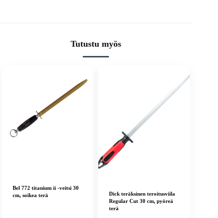
Tutustu myös
Bel 772 titanium ii -veitsi 30
Dick teräksinen teroitusviila
cm, soikea terä
Regular Cut 30 cm, pyöreä
terä