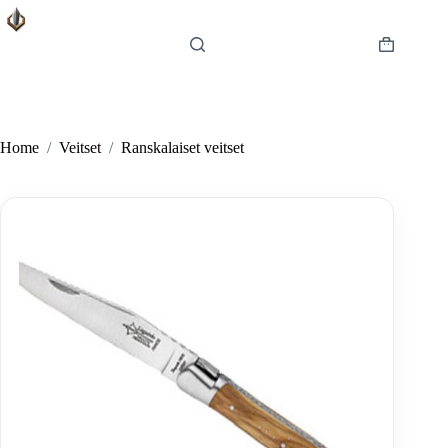
Skip
to
content
Shopping
cart
Home
/
Veitset
/
Ranskalaiset veitset