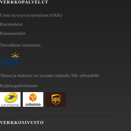
VERKKOPALVELUT
Usein kysytyt kysymykset (UKK)
Käyttöehdot
Palautusehdot
Turvallinen ostaminen
Tietosi ja maksusi on suojattu salatulla SSL-yhteydellä.
Kuljetuspalvelumme
VERKKOSIVUSTO