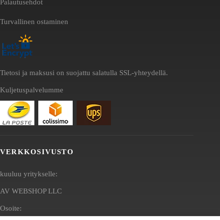
Palautusehdot
Turvallinen ostaminen
Tietosi ja maksusi on suojattu salatulla SSL-yhteydellä.
Kuljetuspalvelumme
VERKKOSIVUSTO
kuuluu yritykselle:
AV WEBSHOP LLC
Osoite: