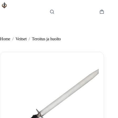
Skip
to
content
Shopping
cart
Home
/
Veitset
/
Teroitus ja huolto