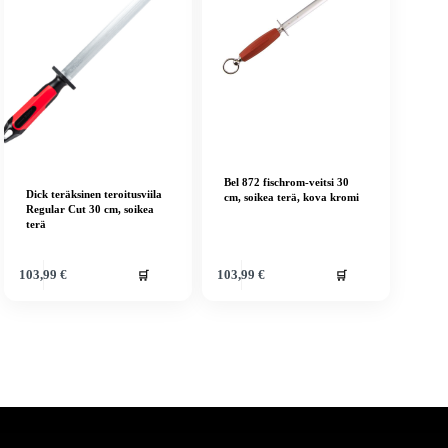
Bel 872 fischrom-veitsi 30
Dick teräksinen teroitusviila
cm, soikea terä, kova kromi
Regular Cut 30 cm, soikea
terä
🛒
🛒
103,99
€
103,99
€