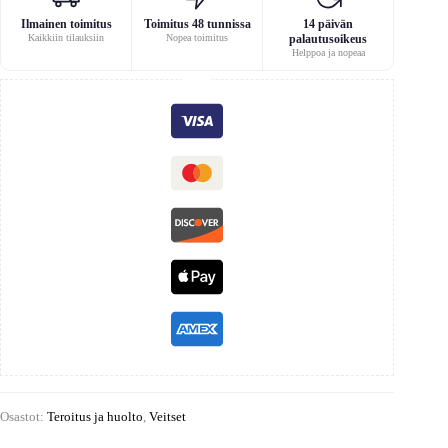
Ilmainen toimitus
Toimitus 48 tunnissa
14 päivän
Kaikkiin tilauksiin
Nopea toimitus
palautusoikeus
Helppoa ja nopeaa
Osastot:
Teroitus ja huolto
,
Veitset