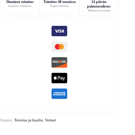
Ilmainen toimitus
Toimitus 48 tunnissa
14 päivän
Kaikkiin tilauksiin
Nopea toimitus
palautusoikeus
Helppoa ja nopeaa
Osastot:
Teroitus ja huolto
,
Veitset