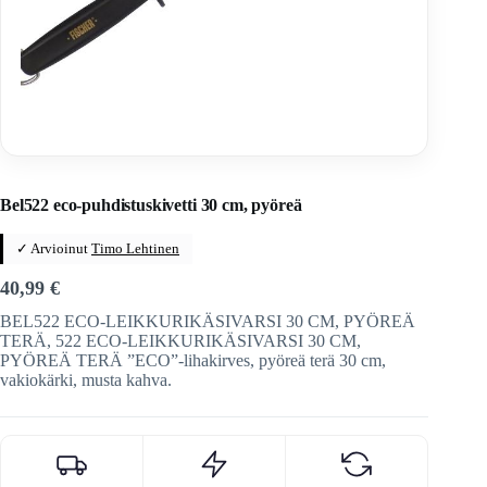
Home
/
Veitset
/
Teroitus ja huolto
Bel522 eco-puhdistuskivetti 30 cm, pyöreä
✓ Arvioinut
Timo Lehtinen
40,99
€
BEL522 ECO-LEIKKURIKÄSIVARSI 30 CM, PYÖREÄ
TERÄ, 522 ECO-LEIKKURIKÄSIVARSI 30 CM,
PYÖREÄ TERÄ ”ECO”-lihakirves, pyöreä terä 30 cm,
vakiokärki, musta kahva.