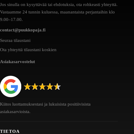
Jos sinulla on kysyttävää tai ehdotuksia, ota rohkeasti yhteyttä.
Vastaamme 24 tunnin kuluessa, maanantaista perjantaihin klo
9.00–17.00.
contact@puukkopaja.fi
Seuraa tilaustani
Ota yhteyttä tilaustani koskien
Asiakasarvostelut
Kiitos luottamuksestasi ja lukuisista positiivisista
asiakasarvioista.
TIETOA