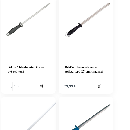
Bel 562 Ideal-veitsi 30 cm,
Bel452 Diamond-veitsi,
pyöreä terä
soikea terä 27 cm, timantti
🛒
🛒
55,99
€
79,99
€