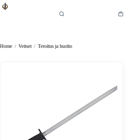
Skip
to
content
Shopping
cart
Home
/
Veitset
/
Teroitus ja huolto