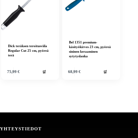
Bel 1351 premium-
Dick teräksen teroitusviila
käsityökirves 23 cm, pyöreä
Regular Cut 25 cm, pyöreä
sininen keraaminen
terä
sytytyslanka
🛒
🛒
75,99
€
68,99
€
YHTEYSTIEDOT