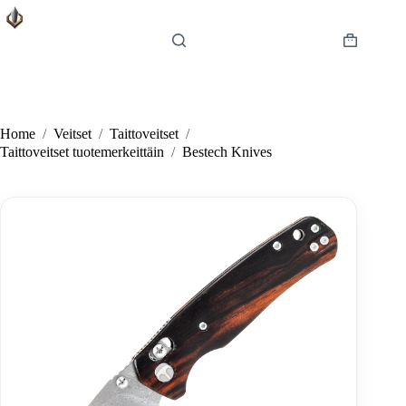
Skip
to
content
Shopping
cart
Home
/
Veitset
/
Taittoveitset
/
Taittoveitset tuotemerkeittäin
/
Bestech Knives