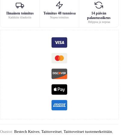
Ilmainen toimitus
Toimitus 48 tunnissa
14 päivän
Kaikkiin tilauksiin
Nopea toimitus
palautusoikeus
Helppoa ja nopeaa
Osastot:
Bestech Knives
,
Taittoveitset
,
Taittoveitset tuotemerkeittäin
,