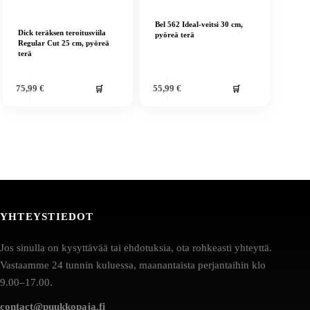
Bel 562 Ideal-veitsi 30 cm,
Dick teräksen teroitusviila
pyöreä terä
Regular Cut 25 cm, pyöreä
terä
🛒
🛒
75,99
€
55,99
€
YHTEYSTIEDOT
Jos sinulla on kysyttävää tai ehdotuksia, ota rohkeasti yhteyttä.
Vastaamme 24 tunnin kuluessa, maanantaista perjantaihin klo
9.00–17.00.
contact@puukkopaja.fi