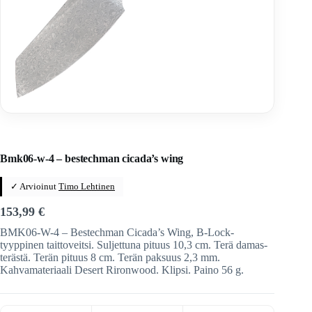
Home
/
Veitset
/
Taittoveitset
/
Taittoveitset tuotemerkeittäin
/
Bestech Knives
Bmk06-w-4 – bestechman cicada’s wing
✓ Arvioinut
Timo Lehtinen
153,99
€
BMK06-W-4 – Bestechman Cicada’s Wing, B-Lock-
tyyppinen taittoveitsi. Suljettuna pituus 10,3 cm. Terä damas-
terästä. Terän pituus 8 cm. Terän paksuus 2,3 mm.
Kahvamateriaali Desert Rironwood. Klipsi. Paino 56 g.