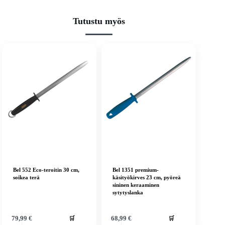
Tutustu myös
Bel 552 Eco-teroitin 30 cm,
Bel 1351 premium-
soikea terä
käsityökirves 23 cm, pyöreä
sininen keraaminen
sytytyslanka
🛒
🛒
79,99
€
68,99
€