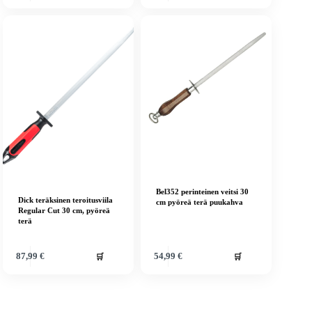
Bel352 perinteinen veitsi 30
Dick teräksinen teroitusviila
cm pyöreä terä puukahva
Regular Cut 30 cm, pyöreä
terä
🛒
🛒
87,99
€
54,99
€