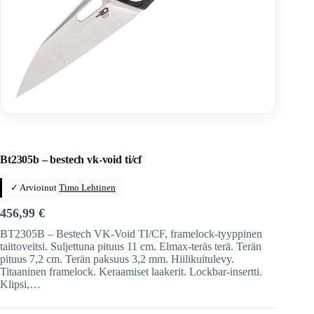
Home
/
Veitset
/
Taittoveitset
/
Taittoveitset tuotemerkeittäin
/
Bestech Knives
Bt2305b – bestech vk-void ti/cf
✓ Arvioinut
Timo Lehtinen
456,99
€
BT2305B – Bestech VK-Void TI/CF, framelock-tyyppinen
taittoveitsi. Suljettuna pituus 11 cm. Elmax-teräs terä. Terän
pituus 7,2 cm. Terän paksuus 3,2 mm. Hiilikuitulevy.
Titaaninen framelock. Keraamiset laakerit. Lockbar-insertti.
Klipsi,…