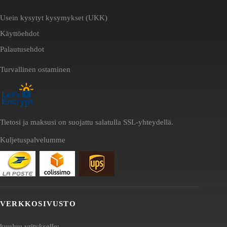
Usein kysytyt kysymykset (UKK)
Käyttöehdot
Palautusehdot
Turvallinen ostaminen
Tietosi ja maksusi on suojattu salatulla SSL-yhteydellä.
Kuljetuspalvelumme
VERKKOSIVUSTO
kuuluu yritykselle: