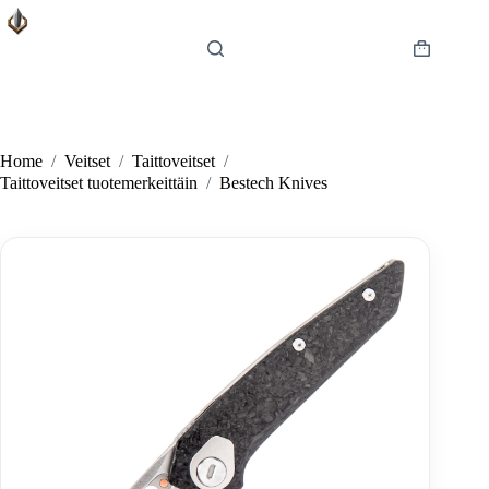
Skip
to
content
Shopping
cart
Home
/
Veitset
/
Taittoveitset
/
Taittoveitset tuotemerkeittäin
/
Bestech Knives