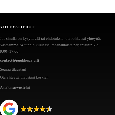
YHTEYSTIEDOT
Jos sinulla on kysyttävää tai ehdotuksia, ota rohkeasti yhteyttä.
Vastaamme 24 tunnin kuluessa, maanantaista perjantaihin klo
9.00–17.00.
contact@puukkopaja.fi
Seuraa tilaustani
Ota yhteyttä tilaustani koskien
Asiakasarvostelut