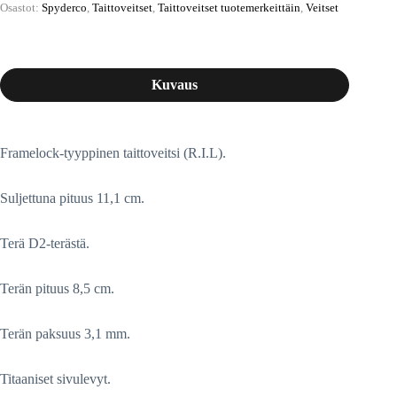
Osastot:
Spyderco
,
Taittoveitset
,
Taittoveitset tuotemerkeittäin
,
Veitset
Kuvaus
Framelock-tyyppinen taittoveitsi (R.I.L).
Suljettuna pituus 11,1 cm.
Terä D2-terästä.
Terän pituus 8,5 cm.
Terän paksuus 3,1 mm.
Titaaniset sivulevyt.