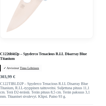
Home
/
Veitset
/
Taittoveitset
/
Taittoveitset tuotemerkeittäin
/
Spyderco
C122tibld2p – Spyderco Tenacious R.I.L Disarray Blue
Titanium
✓ Arvioinut
Timo Lehtinen
303,99
€
C122TIBLD2P – Spyderco Tenacious R.I.L Disarray Blue
Titanium, R.I.L-tyyppinen taittoveitsi. Suljettuna pituus 11,1
cm. Terä D2-terästä. Terän pituus 8,5 cm. Terän paksuus 3,1
mm. Titaaniset sivulevyt. Klipsi. Paino 93 g.