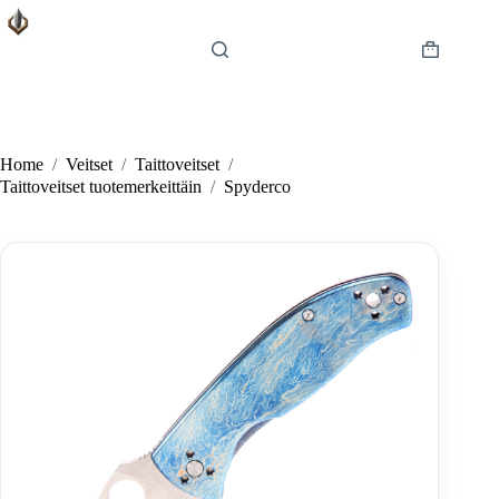
Skip
to
content
Shopping
cart
Home
/
Veitset
/
Taittoveitset
/
Taittoveitset tuotemerkeittäin
/
Spyderco