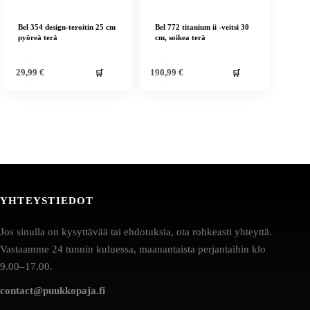
Bel 354 design-teroitin 25 cm
Bel 772 titanium ii -veitsi 30
pyöreä terä
cm, soikea terä
🛒
🛒
29,99
€
190,99
€
YHTEYSTIEDOT
Jos sinulla on kysyttävää tai ehdotuksia, ota rohkeasti yhteyttä.
Vastaamme 24 tunnin kuluessa, maanantaista perjantaihin klo
9.00–17.00.
contact@puukkopaja.fi