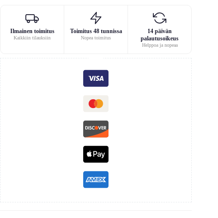
Ilmainen toimitus
Toimitus 48 tunnissa
14 päivän
Kaikkiin tilauksiin
Nopea toimitus
palautusoikeus
Helppoa ja nopeaa