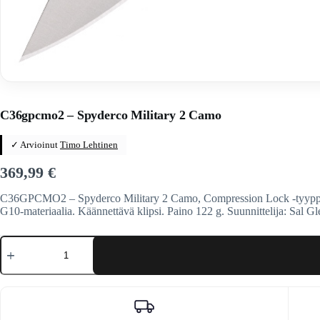
Home
/
Veitset
/
Taittoveitset
/
Taittoveitset tuotemerkeittäin
/
Spyd
C36gpcmo2 – Spyderco Military 2 Camo
✓ Arvioinut
Timo Lehtinen
369,99
€
C36GPCMO2 – Spyderco Military 2 Camo, Compression Lock -tyyppinen 
G10-materiaalia. Käännettävä klipsi. Paino 122 g. Suunnittelija: Sal Gle
C36gpcmo2
-
Spyderco
Military
2
Camo
määrä