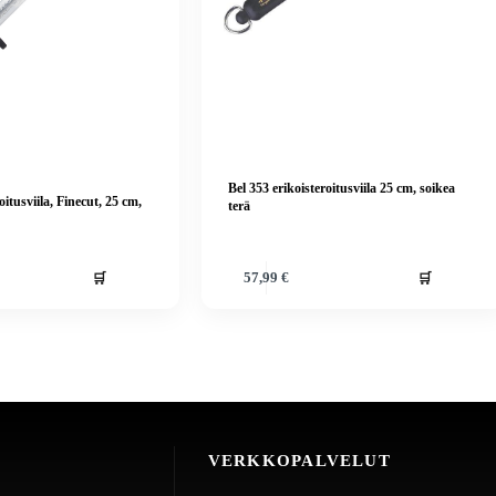
Bel 353 erikoisteroitusviila 25 cm, soikea
itusviila, Finecut, 25 cm,
terä
🛒
🛒
57,99
€
VERKKOPALVELUT