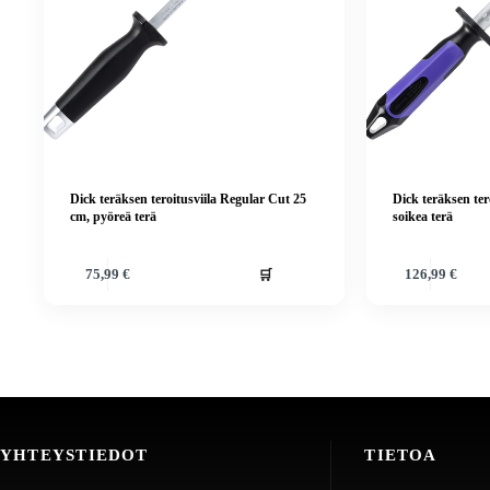
Dick teräksen teroitusviila Regular Cut 25
Dick teräksen tero
cm, pyöreä terä
soikea terä
🛒
75,99
€
126,99
€
YHTEYSTIEDOT
TIETOA