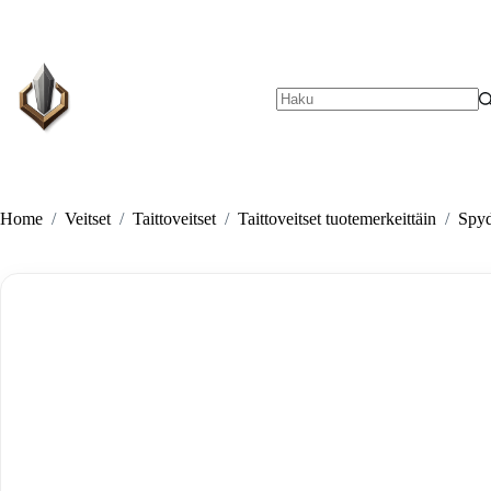
Skip
to
content
No
results
Home
/
Veitset
/
Taittoveitset
/
Taittoveitset tuotemerkeittäin
/
Spyd