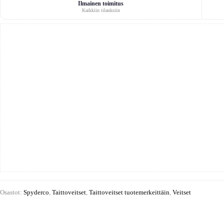
Ilmainen toimitus
Kaikkiin tilauksiin
Osastot:
Spyderco
,
Taittoveitset
,
Taittoveitset tuotemerkeittäin
,
Veitset