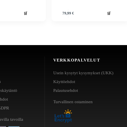
🛒
🛒
79,99
€
VERKKOPALVELUT
Usein kysytyt kysymykset (UKK)
ö
Käyttöehdot
yskäytäntö
Palautusehdot
ehdot
Turvallinen ostaminen
a GDPR
villa tavoilla