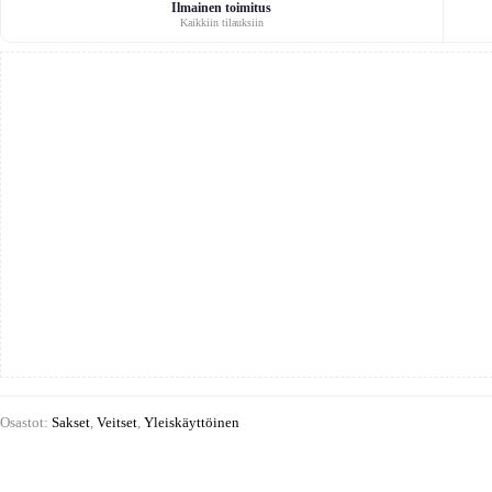
cm
Ilmainen toimitus
Kaikkiin tilauksiin
määrä
Osastot:
Sakset
,
Veitset
,
Yleiskäyttöinen