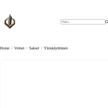
Skip
to
content
No
results
Home
/
Veitset
/
Sakset
/
Yleiskäyttöinen