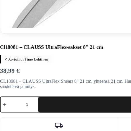
Home
/
Veitset
/
Sakset
/
Yleiskäyttöinen
Cl18081 – CLAUSS UltraFlex-sakset 8″ 21 cm
✓ Arvioinut
Timo Lehtinen
38,99
€
CL18081 – CLAUSS UltraFlex Shears 8″ 21 cm, yhteensä 21 cm. Harmaat 
säädettävä jännitys.
Cl18081
-
CLAUSS
UltraFlex-
sakset
8"
21