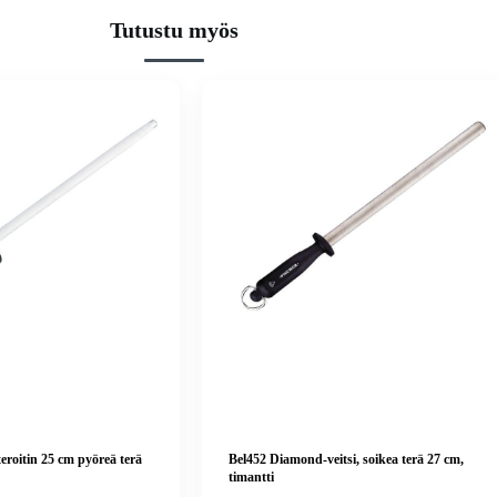
Tutustu myös
teroitin 25 cm pyöreä terä
Bel452 Diamond-veitsi, soikea terä 27 cm,
timantti