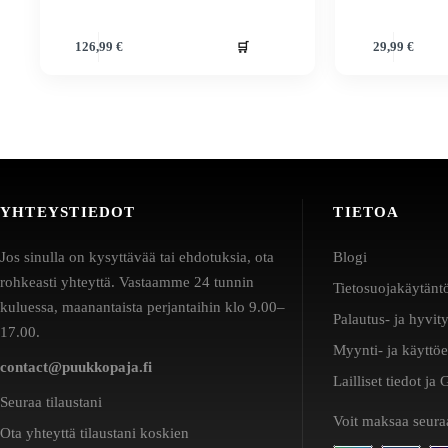
🛒
126,99
€
29,99
€
YHTEYSTIEDOT
TIETOA
Jos sinulla on kysyttävää tai ehdotuksia, ota
Blogi
rohkeasti yhteyttä. Vastaamme 24 tunnin
Tietosuojakäytänt
kuluessa, maanantaista perjantaihin klo 9.00–
Palautus- ja hyvit
17.00.
Myynti- ja käyttö
contact@puukkopaja.fi
Lailliset tiedot j
Seuraa tilaustani
Voit maksaa seuraa
Ota yhteyttä tilaustani koskien