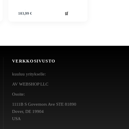
🛒
103,99
€
VERKKOSIVUSTO
kuuluu yritykselle:
AV WEBSHOP LLC
Osoite:
1111B S Governors Ave STE 81890
Dover, DE 19904
USA