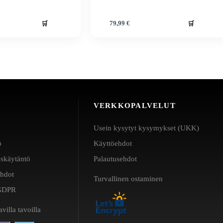
🛒
🛒
79,99
€
VERKKOPALVELUT
Usein kysytyt kysymykset (UKK)
ö
Käyttöehdot
yskäytäntö
Palautusehdot
ehdot
Turvallinen ostaminen
a GDPR
villa tavoilla