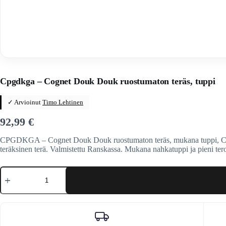
Home
/
Veitset
/
Ranskalaiset veitset
/
Cognet DOUK DOUK
Cpgdkga – Cognet Douk Douk ruostumaton teräs, tuppi
✓ Arvioinut
Timo Lehtinen
92,99
€
CPGDKGA – Cognet Douk Douk ruostumaton teräs, mukana tuppi, CPG
teräksinen terä. Valmistettu Ranskassa. Mukana nahkatuppi ja pieni tero
Cpgdkga
-
Cognet
Douk
Douk
ruostumaton
teräs,