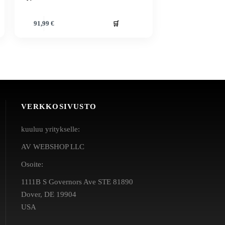
🛒
91,99
€
VERKKOSIVUSTO
kuuluu yritykselle:
AV WEBSHOP LLC
Osoite:
1111B S Governors Ave STE 81890
Dover, DE 19904
USA