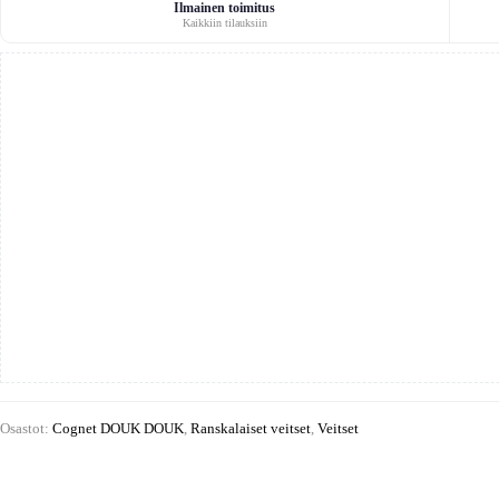
tuppi
Ilmainen toimitus
Kaikkiin tilauksiin
määrä
Osastot:
Cognet DOUK DOUK
,
Ranskalaiset veitset
,
Veitset