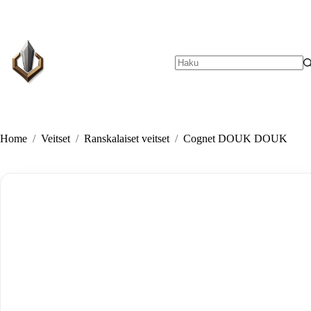
Skip
to
content
No
results
Home
/
Veitset
/
Ranskalaiset veitset
/
Cognet DOUK DOUK