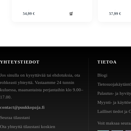
🛒
54,99
€
57,99
€
YHTEYSTIEDOT
TIETOA
Jos sinulla on kysyttävää tai ehdotuksia, ota
Blogi
rohkeasti yhteyttä. Vastaamme 24 tunnin
Tietosuojakäytänt
kuluessa, maanantaista perjantaihin klo 9.00–
Palautus- ja hyvit
17.00.
Myynti- ja käyttö
contact@puukkopaja.fi
Lailliset tiedot j
Seuraa tilaustani
Voit maksaa seuraa
Ota yhteyttä tilaustani koskien