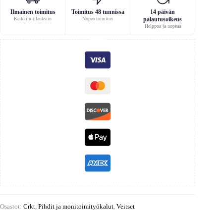
Ilmainen toimitus
Toimitus 48 tunnissa
14 päivän
Kaikkiin tilauksiin
Nopea toimitus
palautusoikeus
Helppoa ja nopeaa
Osastot:
Crkt
,
Pihdit ja monitoimityökalut
,
Veitset