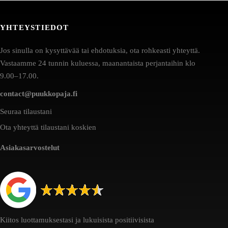
YHTEYSTIEDOT
Jos sinulla on kysyttävää tai ehdotuksia, ota rohkeasti yhteyttä.
Vastaamme 24 tunnin kuluessa, maanantaista perjantaihin klo
9.00–17.00.
contact@puukkopaja.fi
Seuraa tilaustani
Ota yhteyttä tilaustani koskien
Asiakasarvostelut
Kiitos luottamuksestasi ja lukuisista positiivisista