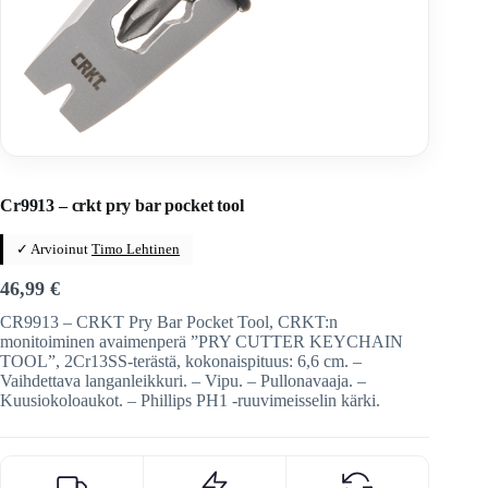
Home
/
Veitset
/
Pihdit ja monitoimityökalut
/
Crkt
Cr9913 – crkt pry bar pocket tool
✓ Arvioinut
Timo Lehtinen
46,99
€
CR9913 – CRKT Pry Bar Pocket Tool, CRKT:n
monitoiminen avaimenperä ”PRY CUTTER KEYCHAIN
TOOL”, 2Cr13SS-terästä, kokonaispituus: 6,6 cm. –
Vaihdettava langanleikkuri. – Vipu. – Pullonavaaja. –
Kuusiokoloaukot. – Phillips PH1 -ruuvimeisselin kärki.