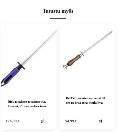
Tutustu myös
Bel352 perinteinen veitsi 30
Dick teräksen teroitusviila,
cm pyöreä terä puukahva
Finecut, 25 cm, soikea terä
🛒
🛒
126,99
€
54,99
€