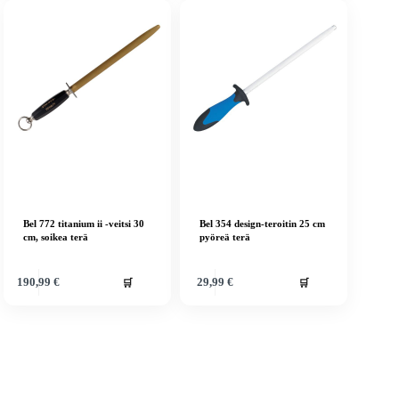
Bel 772 titanium ii -veitsi 30
Bel 354 design-teroitin 25 cm
cm, soikea terä
pyöreä terä
🛒
🛒
190,99
€
29,99
€