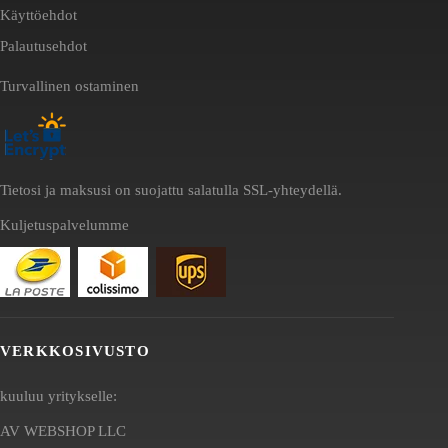
Käyttöehdot
Palautusehdot
Turvallinen ostaminen
Tietosi ja maksusi on suojattu salatulla SSL-yhteydellä.
Kuljetuspalvelumme
VERKKOSIVUSTO
kuuluu yritykselle:
AV WEBSHOP LLC