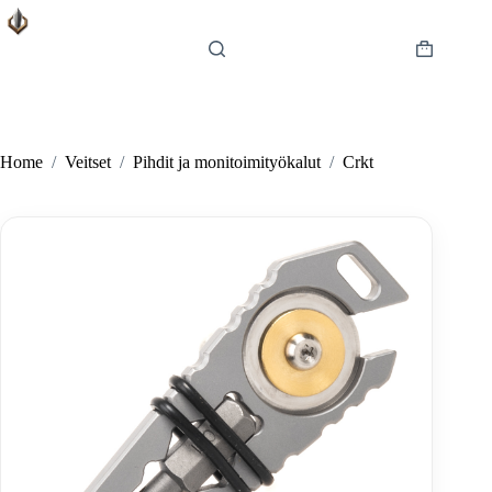
Skip
to
content
Shopping
cart
Home
/
Veitset
/
Pihdit ja monitoimityökalut
/
Crkt