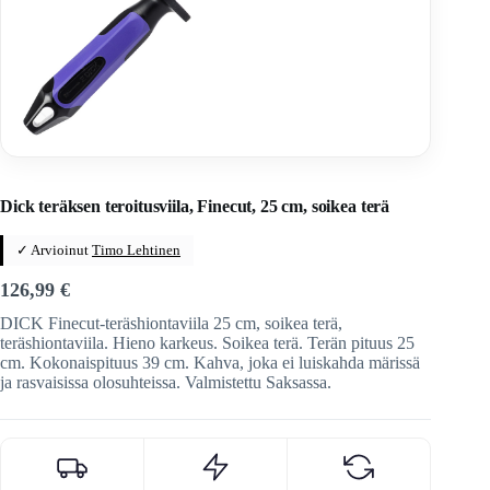
Home
/
Veitset
/
Teroitus ja huolto
Dick teräksen teroitusviila, Finecut, 25 cm, soikea terä
✓ Arvioinut
Timo Lehtinen
126,99
€
DICK Finecut-teräshiontaviila 25 cm, soikea terä,
teräshiontaviila. Hieno karkeus. Soikea terä. Terän pituus 25
cm. Kokonaispituus 39 cm. Kahva, joka ei luiskahda märissä
ja rasvaisissa olosuhteissa. Valmistettu Saksassa.