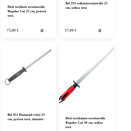
Bel 353 erikoisteroitusviila 25
Dick teräksen teroitusviila
cm, soikea terä
Regular Cut 25 cm, pyöreä
terä
🛒
🛒
75,99
€
57,99
€
Bel 451 Diamond-veitsi 23
Dick teräksinen teroitusviila
cm, pyöreä terä, timantti
Regular Cut 30 cm, soikea
terä