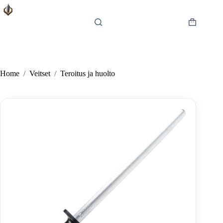
Skip
to
content
Shopping
cart
Home
/
Veitset
/
Teroitus ja huolto