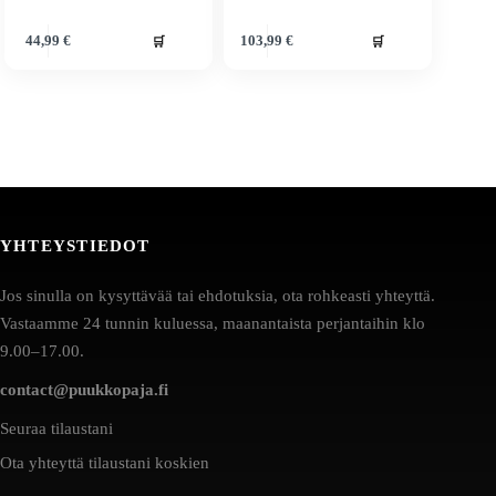
🛒
🛒
44,99
€
103,99
€
YHTEYSTIEDOT
Jos sinulla on kysyttävää tai ehdotuksia, ota rohkeasti yhteyttä.
Vastaamme 24 tunnin kuluessa, maanantaista perjantaihin klo
9.00–17.00.
contact@puukkopaja.fi
Seuraa tilaustani
Ota yhteyttä tilaustani koskien