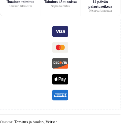
Ilmainen toimitus
Toimitus 48 tunnissa
14 päivän
Kaikkiin tilauksiin
Nopea toimitus
palautusoikeus
Helppoa ja nopeaa
Osastot:
Teroitus ja huolto
,
Veitset