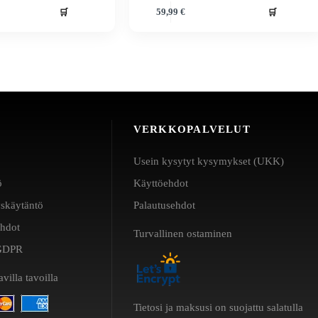
🛒
🛒
59,99
€
VERKKOPALVELUT
Usein kysytyt kysymykset (UKK)
ö
Käyttöehdot
yskäytäntö
Palautusehdot
ehdot
Turvallinen ostaminen
a GDPR
villa tavoilla
Tietosi ja maksusi on suojattu salatulla