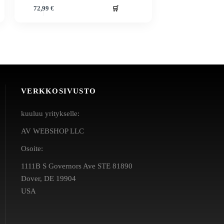
🛒
72,99
€
VERKKOSIVUSTO
kuuluu yritykselle:
AV WEBSHOP LLC
Osoite:
1111B S Governors Ave STE 81890
Dover, DE 19904
USA