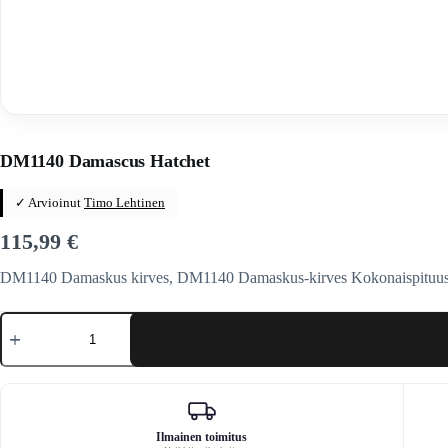
Home
/
Veitset
/
Kirveet / sahat / lapiot / keihäät / keihäät
DM1140 Damascus Hatchet
✓ Arvioinut
Timo Lehtinen
115,99
€
DM1140 Damaskus kirves, DM1140 Damaskus-kirves Kokonaispituus 23
DM1140
Damascus
Hatchet
määrä
Ilmainen toimitus