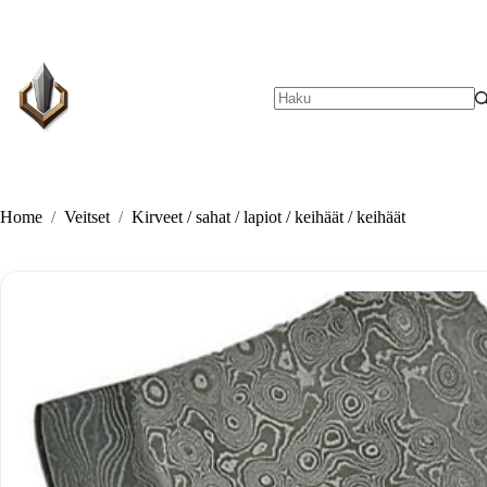
Skip
to
content
No
results
Home
/
Veitset
/
Kirveet / sahat / lapiot / keihäät / keihäät