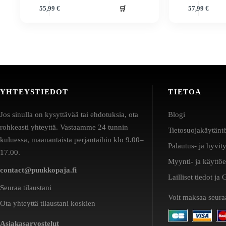
🛒
55,99
€
57,99
€
YHTEYSTIEDOT
TIETOA
Jos sinulla on kysyttävää tai ehdotuksia, ota
Blogi
rohkeasti yhteyttä. Vastaamme 24 tunnin
Tietosuojakäytänt
kuluessa, maanantaista perjantaihin klo 9.00–
Palautus- ja hyvit
17.00.
Myynti- ja käyttö
contact@puukkopaja.fi
Lailliset tiedot j
Seuraa tilaustani
Voit maksaa seuraa
Ota yhteyttä tilaustani koskien
Asiakasarvostelut