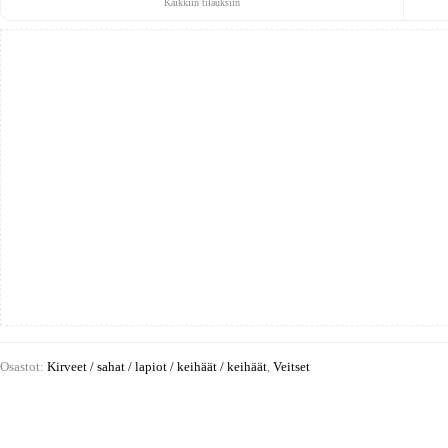
Kaikkiin tilauksiin
Osastot:
Kirveet / sahat / lapiot / keihäät / keihäät
,
Veitset