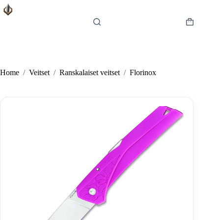
Skip
to
content
Shopping
cart
Home
/
Veitset
/
Ranskalaiset veitset
/
Florinox