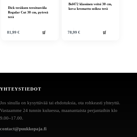
Bel472 klassinen veitsi 30 cm,
Dick teräksen teroitusviila
kova kromattu soikea terä
Regular Cut 30 cm, pyöreä
terä
🛒
🛒
81,99
€
78,99
€
YHTEYSTIEDOT
Jos sinulla on kysyttävää tai ehdotuksia, ota rohkeasti yhteyttä.
Vastaamme 24 tunnin kuluessa, maanantaista perjantaihin klo
9.00–17.00.
contact@puukkopaja.fi