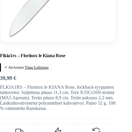
Home
/
Veitset
/
Ranskalaiset veitset
/
Florinox
Flkia1rs – Florinox le Kiana Rose
✓ Arvioinut
Timo Lehtinen
39,99
€
FLKIA1RS – Florinox le KIANA Rose, lockback-tyyppinen
taittoveitsi. Suljettuna pituus 11,3 cm. Terä X35Cr16N-terästä
(MA5 Aperam). Terän pituus 8,9 cm. Terän paksuus 2,2 mm.
Lasikuituvahvistetut polyamidiset kahvalevyt. Paino 52 g. 100
% valmistettu Ranskassa.