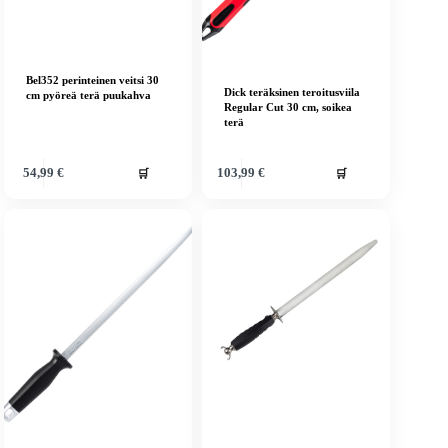
Bel352 perinteinen veitsi 30
Dick teräksinen teroitusviila
cm pyöreä terä puukahva
Regular Cut 30 cm, soikea
terä
🛒
🛒
54,99
€
103,99
€