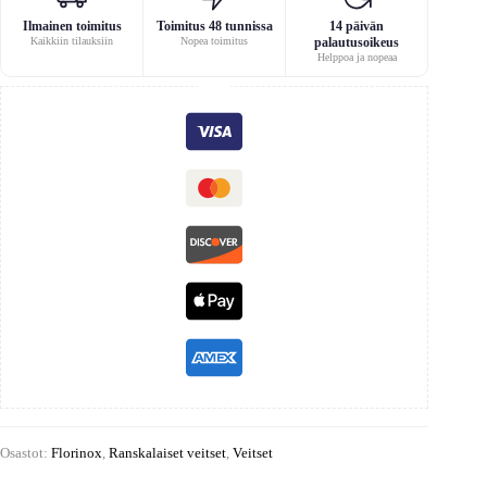
Ilmainen toimitus
Toimitus 48 tunnissa
14 päivän
Kaikkiin tilauksiin
Nopea toimitus
palautusoikeus
Helppoa ja nopeaa
Osastot:
Florinox
,
Ranskalaiset veitset
,
Veitset