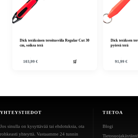
Dick teräksinen teroitusviila Regular Cut 30
Dick teräksen ter
cm, soikea terä
pyöreä terä
🛒
103,99
€
91,99
€
YHTEYSTIEDOT
TIETOA
Jos sinulla on kysyttävää tai ehdotuksia, ota
Blogi
rohkeasti yhteyttä. Vastaamme 24 tunnin
Tietosuojakäytänt