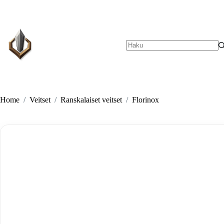
Skip
to
content
No
results
Home
/
Veitset
/
Ranskalaiset veitset
/
Florinox