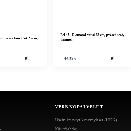
Bel 451 Diamond-veitsi 23 cm, pyöreä terä,
oitusviila Fine Cut 25 cm,
timantti
🛒
🛒
44,99
€
VERKKOPALVELUT
Usein kysytyt kysymykset (UKK)
ö
Käyttöehdot