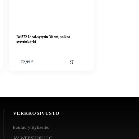
Bel572 Ideal-sytytin 30 cm, soikea
sytytinkärki
🛒
72,99
€
VERKKOSIVUSTO
kuuluu yritykselle:
AV WEBSHOP LLC