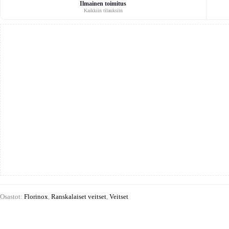
Ilmainen toimitus
Kaikkiin tilauksiin
Osastot:
Florinox
,
Ranskalaiset veitset
,
Veitset