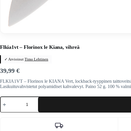
Home
/
Veitset
/
Ranskalaiset veitset
/
Florinox
Flkia1vt – Florinox le Kiana, vihreä
✓ Arvioinut
Timo Lehtinen
39,99
€
FLKIA1VT – Florinox le KIANA Vert, lockback-tyyppinen taittoveitsi
Lasikuituvahvistetut polyamidiset kahvalevyt. Paino 52 g. 100 % valmi
Flkia1vt
-
Florinox
le
Kiana,
vihreä
määrä