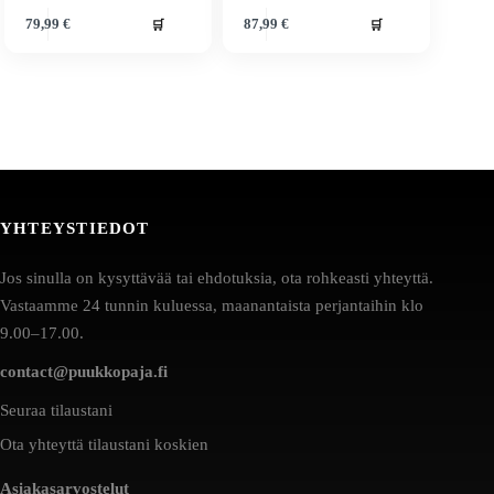
🛒
🛒
79,99
€
87,99
€
YHTEYSTIEDOT
Jos sinulla on kysyttävää tai ehdotuksia, ota rohkeasti yhteyttä.
Vastaamme 24 tunnin kuluessa, maanantaista perjantaihin klo
9.00–17.00.
contact@puukkopaja.fi
Seuraa tilaustani
Ota yhteyttä tilaustani koskien
Asiakasarvostelut