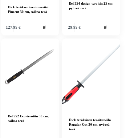
Bel 354 design-teroitin 25 cm
Dick teräksen teroitusveitsi
pyöreä terä
Finecut 30 cm, soikea terä
🛒
🛒
127,99
€
29,99
€
Bel 552 Eco-teroitin 30 cm,
Dick teräksinen teroitusviila
soikea terä
Regular Cut 30 cm, pyöreä
terä