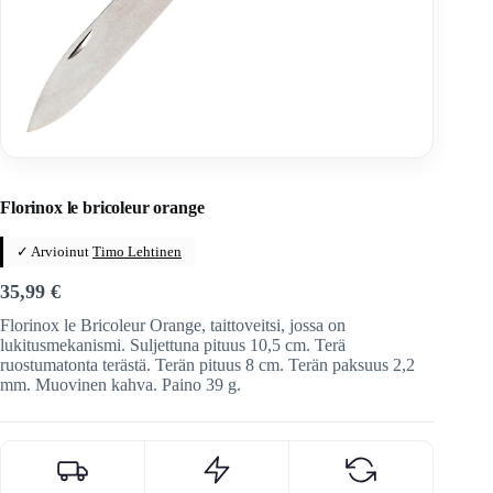
Home
/
Veitset
/
Ranskalaiset veitset
/
Florinox
Florinox le bricoleur orange
✓ Arvioinut
Timo Lehtinen
35,99
€
Florinox le Bricoleur Orange, taittoveitsi, jossa on
lukitusmekanismi. Suljettuna pituus 10,5 cm. Terä
ruostumatonta terästä. Terän pituus 8 cm. Terän paksuus 2,2
mm. Muovinen kahva. Paino 39 g.