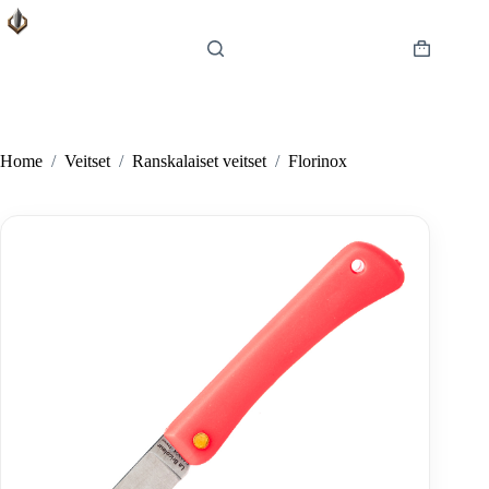
Skip
to
content
Shopping
cart
Home
/
Veitset
/
Ranskalaiset veitset
/
Florinox