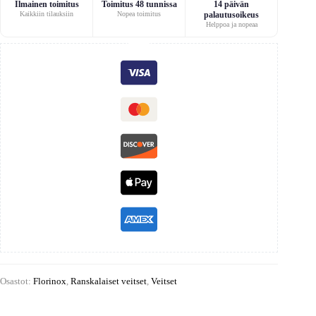
Ilmainen toimitus
Toimitus 48 tunnissa
14 päivän
Kaikkiin tilauksiin
Nopea toimitus
palautusoikeus
Helppoa ja nopeaa
Osastot:
Florinox
,
Ranskalaiset veitset
,
Veitset