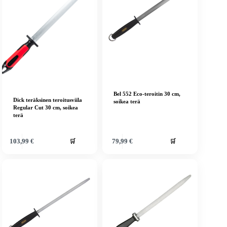
Bel 552 Eco-teroitin 30 cm,
Dick teräksinen teroitusviila
soikea terä
Regular Cut 30 cm, soikea
terä
🛒
🛒
103,99
€
79,99
€