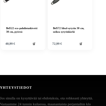
Bel522 eco-puhdistuskivetti
Bel572 Ideal-sytytin 30 cm,
30 cm, pyöreä
soikea sytytinkärki
🛒
🛒
40,99
€
72,99
€
YHTEYSTIEDOT
Jos sinulla on kysyttävää tai ehdotuksia, ota rohkeasti yhteyttä.
Vastaamme 24 tunnin kuluessa, maanantaista perjantaihin klo