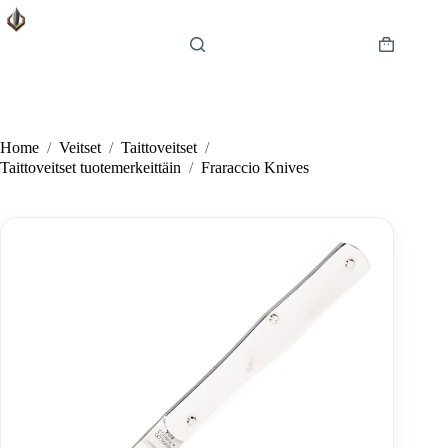
Skip
to
content
Shopping
cart
Home
/
Veitset
/
Taittoveitset
/
Taittoveitset tuotemerkeittäin
/
Fraraccio Knives