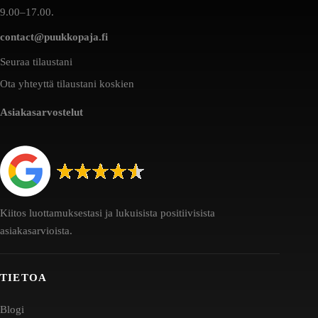
9.00–17.00.
contact@puukkopaja.fi
Seuraa tilaustani
Ota yhteyttä tilaustani koskien
Asiakasarvostelut
Kiitos luottamuksestasi ja lukuisista positiivisista
asiakasarvioista.
TIETOA
Blogi