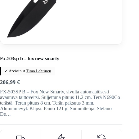
Home
/
Veitset
/
Automaattiveitset
/
Fox
Fx-503sp b – fox new smarty
✓ Arvioinut
Timo Lehtinen
206,99
€
FX-503SP B – Fox New Smarty, sivulta automaattisesti
avautuva taittoveitsi. Suljettuna pituus 11,2 cm. Terä N690Co-
terästä. Terän pituus 8 cm. Terän paksuus 3 mm.
Alumiinilevyt. Klipsi. Paino 121 g. Suunnittelija: Stefano
De…