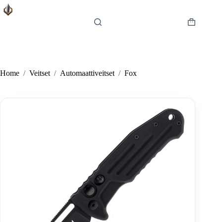
Skip
to
content
Shopping
cart
Home
/
Veitset
/
Automaattiveitset
/
Fox