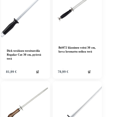
Bel472 klassinen veitsi 30 cm,
Dick teräksen teroitusviila
kova kromattu soikea terä
Regular Cut 30 cm, pyöreä
terä
🛒
🛒
81,99
€
78,99
€