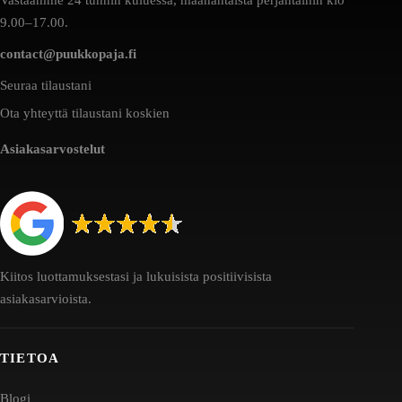
9.00–17.00.
contact@puukkopaja.fi
Seuraa tilaustani
Ota yhteyttä tilaustani koskien
Asiakasarvostelut
Kiitos luottamuksestasi ja lukuisista positiivisista
asiakasarvioista.
TIETOA
Blogi