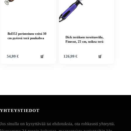
Bel352 perinteinen veitsi 30
Dick teräksen teroitusviila,
cm pyöreä terä puukahva
Finecut, 25 cm, soikea terä
🛒
🛒
54,99
€
126,99
€
YHTEYSTIEDOT
Jos sinulla on kysyttävää tai ehdotuksia, ota rohkeasti yhteyttä.
Vastaamme 24 tunnin kuluessa, maanantaista perjantaihin klo