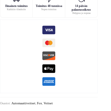
Ilmainen toimitus
Toimitus 48 tunnissa
14 päivän
Kaikkiin tilauksiin
Nopea toimitus
palautusoikeus
Helppoa ja nopeaa
Osastot:
Automaattiveitset
,
Fox
,
Veitset