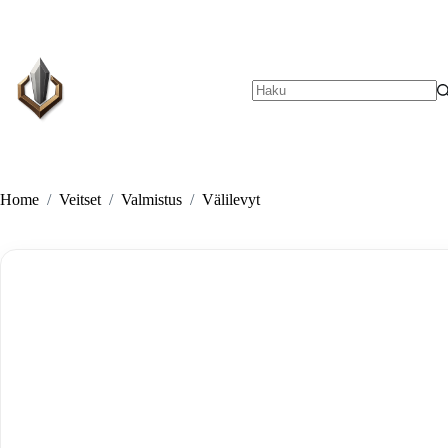
Skip
to
content
No
results
Home
/
Veitset
/
Valmistus
/
Välilevyt