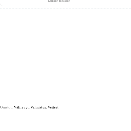
Kaikkiin tilauksiin
määrä
Osastot:
Välilevyt
,
Valmistus
,
Veitset