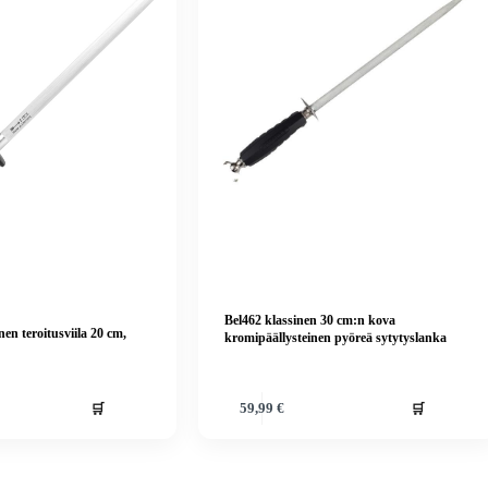
Bel462 klassinen 30 cm:n kova
en teroitusviila 20 cm,
kromipäällysteinen pyöreä sytytyslanka
🛒
🛒
59,99
€