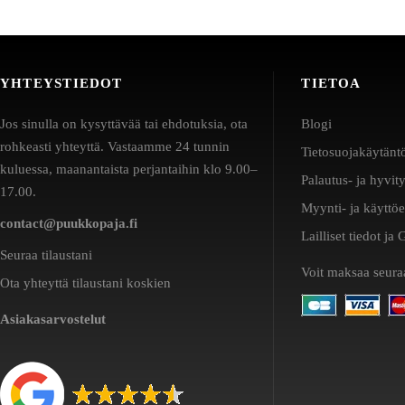
YHTEYSTIEDOT
TIETOA
Jos sinulla on kysyttävää tai ehdotuksia, ota
Blogi
rohkeasti yhteyttä. Vastaamme 24 tunnin
Tietosuojakäytänt
kuluessa, maanantaista perjantaihin klo 9.00–
Palautus- ja hyvit
17.00.
Myynti- ja käyttö
contact@puukkopaja.fi
Lailliset tiedot j
Seuraa tilaustani
Voit maksaa seuraa
Ota yhteyttä tilaustani koskien
Asiakasarvostelut