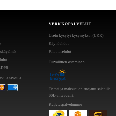
VERKKOPALVELUT
Usein kysytyt kysymykset (UKK)
ö
Käyttöehdot
yskäytäntö
Palautusehdot
ehdot
Turvallinen ostaminen
a GDPR
villa tavoilla
Tietosi ja maksusi on suojattu salatulla
SSL-yhteydellä.
Kuljetuspalvelumme