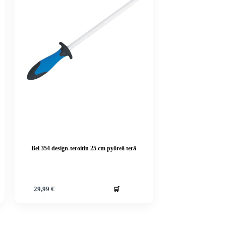
Bel 354 design-teroitin 25 cm pyöreä terä
🛒
29,99
€