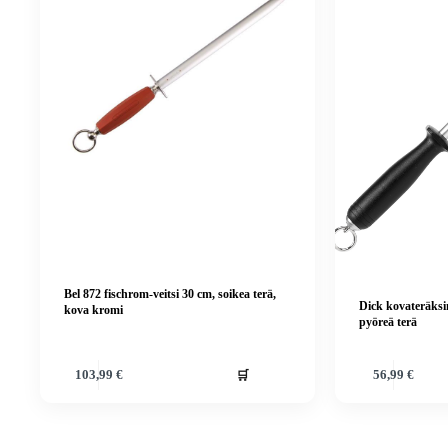
Bel 872 fischrom-veitsi 30 cm, soikea terä,
Dick kovateräksin
kova kromi
pyöreä terä
🛒
103,99
€
56,99
€