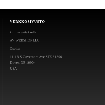
VERKKOSIVUSTO
kuuluu yritykselle:
AV WEBSHOP LLC
Osoite:
1111B S Governors Ave STE 81890
Dover, DE 19904
USA