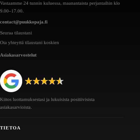
Vastaamme 24 tunnin kuluessa, maanantaista perjantaihin klo
9.00–17.00.
contact@puukkopaja.fi
Seuraa tilaustani
Ota yhteyttä tilaustani koskien
Asiakasarvostelut
Kiitos luottamuksestasi ja lukuisista positiivisista
asiakasarvioista.
TIETOA