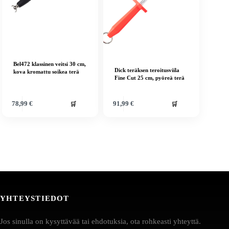
Bel472 klassinen veitsi 30 cm,
Dick teräksen teroitusviila
kova kromattu soikea terä
Fine Cut 25 cm, pyöreä terä
🛒
🛒
78,99
€
91,99
€
YHTEYSTIEDOT
Jos sinulla on kysyttävää tai ehdotuksia, ota rohkeasti yhteyttä.