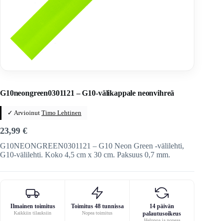
Home
/
Veitset
/
Valmistus
/
Välilevyt
G10neongreen0301121 – G10-välikappale neonvihreä
✓ Arvioinut
Timo Lehtinen
23,99
€
G10NEONGREEN0301121 – G10 Neon Green -välilehti,
G10-välilehti. Koko 4,5 cm x 30 cm. Paksuus 0,7 mm.
Ilmainen toimitus
Toimitus 48 tunnissa
14 päivän
Kaikkiin tilauksiin
Nopea toimitus
palautusoikeus
Helppoa ja nopeaa