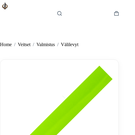
Skip
to
content
Shopping
cart
Home
/
Veitset
/
Valmistus
/
Välilevyt