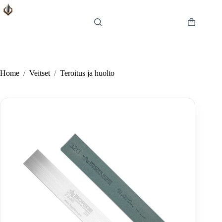
Skip
to
content
Shopping
cart
Home
/
Veitset
/
Teroitus ja huolto