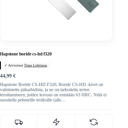
Home
/
Veitset
/
Teroitus ja huolto
Hapstone boride cs-hd f320
✓ Arvioinut
Timo Lehtinen
44,99
€
Hapstone Boride CS-HD F320, Boride CS-HD -kivet on
valmistettu piikarbidista, ja ne on tarkoitettu terien
teroittamiseen, joiden kovuus on enintään 63 HRC. Niitä ei
suositella pehmeille teräksille (alle…