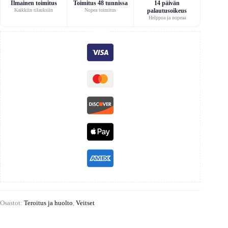
Ilmainen toimitus
Toimitus 48 tunnissa
14 päivän
Kaikkiin tilauksiin
Nopea toimitus
palautusoikeus
Helppoa ja nopeaa
Osastot:
Teroitus ja huolto
,
Veitset