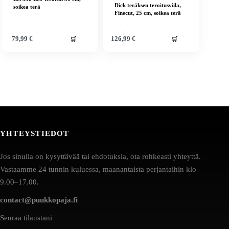
Dick teräksen teroitusviila,
soikea terä
Finecut, 25 cm, soikea terä
🛒
🛒
79,99
€
126,99
€
YHTEYSTIEDOT
Jos sinulla on kysyttävää tai ehdotuksia, ota rohkeasti yhteyttä.
Vastaamme 24 tunnin kuluessa, maanantaista perjantaihin klo
9.00–17.00.
contact@puukkopaja.fi
Seuraa tilaustani