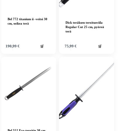
Bel 772 titanium ii -veitsi 30
Dick teräksen teroitusviila
cm, soikea terä
Regular Cut 25 cm, pyöreä
terä
🛒
🛒
190,99
€
75,99
€
Bel 552 Eco-teroitin 30 cm,