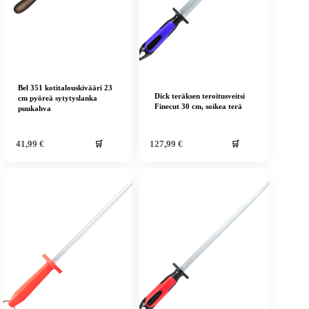
Bel 351 kotitalouskivääri 23
Dick teräksen teroitusveitsi
cm pyöreä sytytyslanka
Finecut 30 cm, soikea terä
puukahva
🛒
🛒
41,99
€
127,99
€