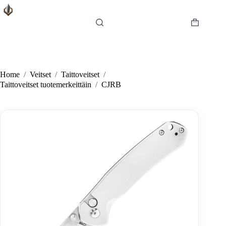
Skip
to
content
Shopping
cart
Home
/
Veitset
/
Taittoveitset
/
Taittoveitset tuotemerkeittäin
/
CJRB