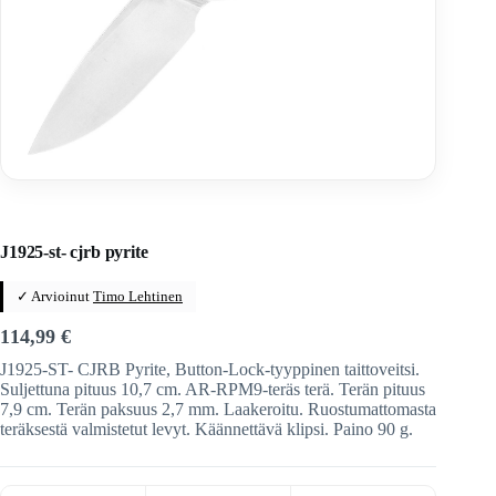
Home
/
Veitset
/
Taittoveitset
/
Taittoveitset tuotemerkeittäin
/
CJRB
J1925-st- cjrb pyrite
✓ Arvioinut
Timo Lehtinen
114,99
€
J1925-ST- CJRB Pyrite, Button-Lock-tyyppinen taittoveitsi.
Suljettuna pituus 10,7 cm. AR-RPM9-teräs terä. Terän pituus
7,9 cm. Terän paksuus 2,7 mm. Laakeroitu. Ruostumattomasta
teräksestä valmistetut levyt. Käännettävä klipsi. Paino 90 g.