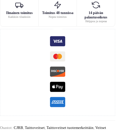
Ilmainen toimitus
Toimitus 48 tunnissa
14 päivän
Kaikkiin tilauksiin
Nopea toimitus
palautusoikeus
Helppoa ja nopeaa
Osastot:
CJRB
,
Taittoveitset
,
Taittoveitset tuotemerkeittäin
,
Veitset