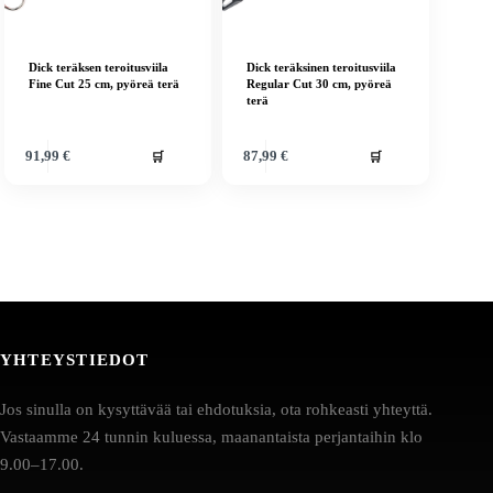
Dick teräksen teroitusviila
Dick teräksinen teroitusviila
Fine Cut 25 cm, pyöreä terä
Regular Cut 30 cm, pyöreä
terä
🛒
🛒
91,99
€
87,99
€
YHTEYSTIEDOT
Jos sinulla on kysyttävää tai ehdotuksia, ota rohkeasti yhteyttä.
Vastaamme 24 tunnin kuluessa, maanantaista perjantaihin klo
9.00–17.00.