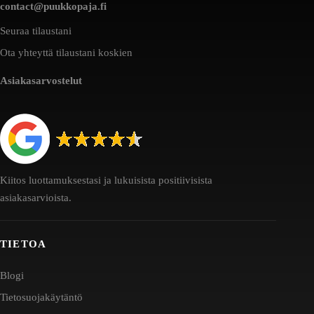
contact@puukkopaja.fi
Seuraa tilaustani
Ota yhteyttä tilaustani koskien
Asiakasarvostelut
Kiitos luottamuksestasi ja lukuisista positiivisista
asiakasarvioista.
TIETOA
Blogi
Tietosuojakäytäntö