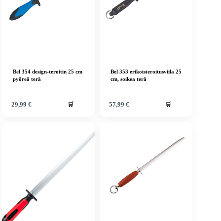
Bel 354 design-teroitin 25 cm
Bel 353 erikoisteroitusviila 25
pyöreä terä
cm, soikea terä
🛒
🛒
29,99
€
57,99
€