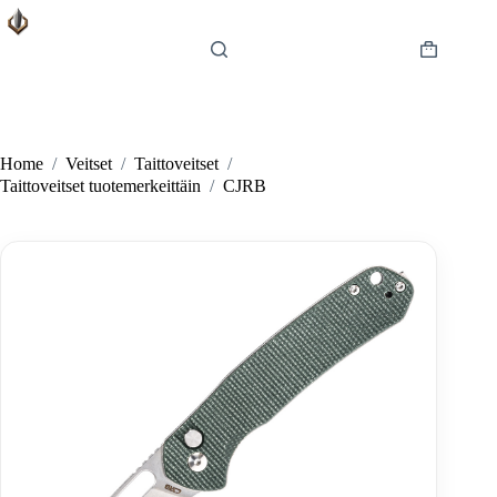
Skip
to
content
Shopping
cart
Home
/
Veitset
/
Taittoveitset
/
Taittoveitset tuotemerkeittäin
/
CJRB