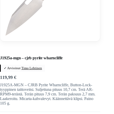
Home
/
Veitset
/
Taittoveitset
/
Taittoveitset tuotemerkeittäin
/
CJRB
J1925a-mgn – cjrb pyrite wharncliffe
✓ Arvioinut
Timo Lehtinen
119,99
€
J1925A-MGN – CJRB Pyrite Wharncliffe, Button-Lock-
tyyppinen taittoveitsi. Suljettuna pituus 10,7 cm. Terä AR-
RPM9-terästä. Terän pituus 7,9 cm. Terän paksuus 2,7 mm.
Laakeroitu. Micarta-kahvalevyt. Käännettävä klipsi. Paino
105 g.