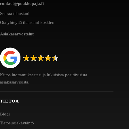
contact@puukkopaja.fi
Seuraa tilaustani
Ota yhteyttä tilaustani koskien
Asiakasarvostelut
Kiitos luottamuksestasi ja lukuisista positiivisista
asiakasarvioista.
TIETOA
Blogi
Tietosuojakäytäntö