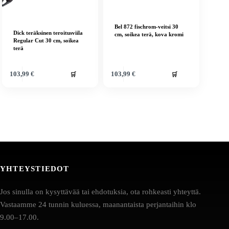
Bel 872 fischrom-veitsi 30
Dick teräksinen teroitusviila
cm, soikea terä, kova kromi
Regular Cut 30 cm, soikea
terä
🛒
🛒
103,99
€
103,99
€
YHTEYSTIEDOT
Jos sinulla on kysyttävää tai ehdotuksia, ota rohkeasti yhteyttä.
Vastaamme 24 tunnin kuluessa, maanantaista perjantaihin klo
9.00–17.00.