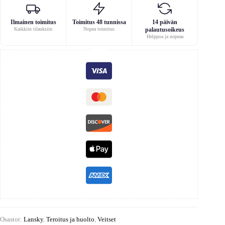
Ilmainen toimitus
Toimitus 48 tunnissa
14 päivän
Kaikkiin tilauksiin
Nopea toimitus
palautusoikeus
Helppoa ja nopeaa
Osastot:
Lansky
,
Teroitus ja huolto
,
Veitset