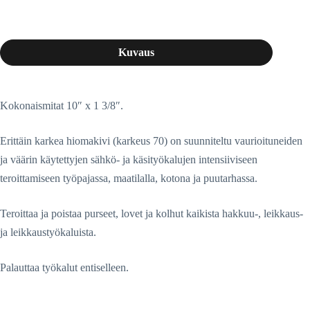
Kuvaus
Kokonaismitat 10″ x 1 3/8″.
Erittäin karkea hiomakivi (karkeus 70) on suunniteltu vaurioituneiden
ja väärin käytettyjen sähkö- ja käsityökalujen intensiiviseen
teroittamiseen työpajassa, maatilalla, kotona ja puutarhassa.
Teroittaa ja poistaa purseet, lovet ja kolhut kaikista hakkuu-, leikkaus-
ja leikkaustyökaluista.
Palauttaa työkalut entiselleen.