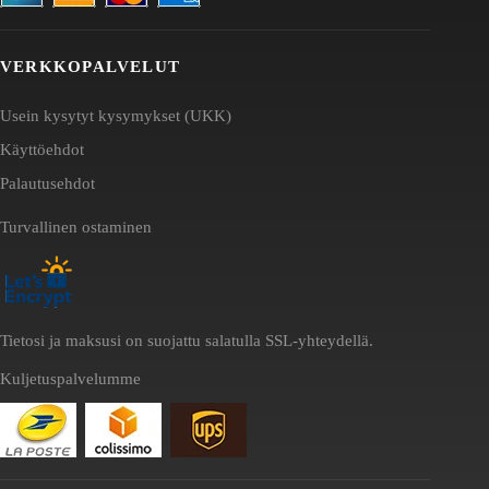
VERKKOPALVELUT
Usein kysytyt kysymykset (UKK)
Käyttöehdot
Palautusehdot
Turvallinen ostaminen
Tietosi ja maksusi on suojattu salatulla SSL-yhteydellä.
Kuljetuspalvelumme