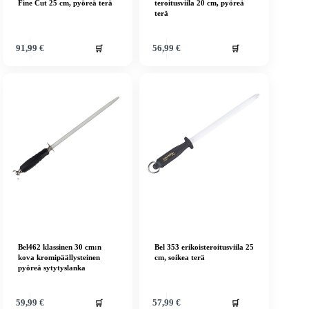
Fine Cut 25 cm, pyöreä terä
teroitusviila 20 cm, pyöreä
terä
🛒
🛒
91,99
€
56,99
€
Bel462 klassinen 30 cm:n
Bel 353 erikoisteroitusviila 25
kova kromipäällysteinen
cm, soikea terä
pyöreä sytytyslanka
🛒
🛒
59,99
€
57,99
€