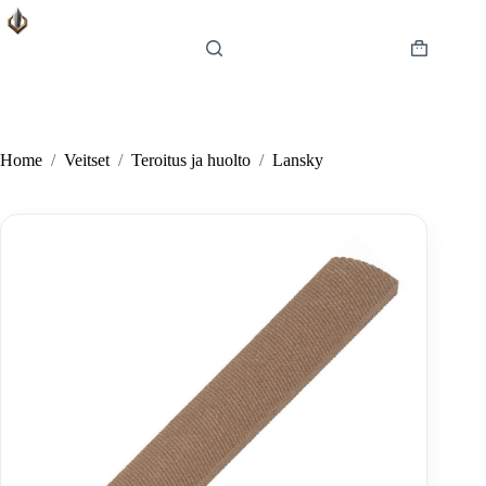
Skip
to
content
Shopping
cart
Home
/
Veitset
/
Teroitus ja huolto
/
Lansky