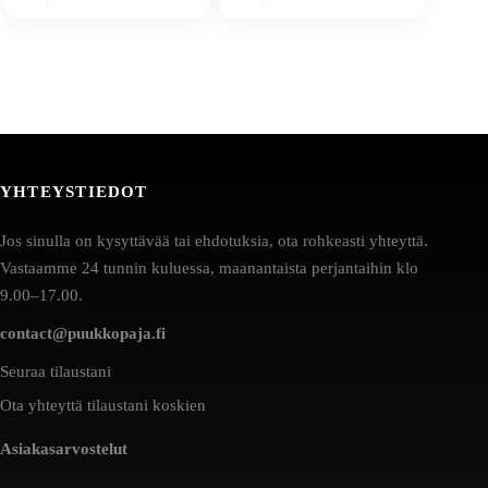
YHTEYSTIEDOT
Jos sinulla on kysyttävää tai ehdotuksia, ota rohkeasti yhteyttä.
Vastaamme 24 tunnin kuluessa, maanantaista perjantaihin klo
9.00–17.00.
contact@puukkopaja.fi
Seuraa tilaustani
Ota yhteyttä tilaustani koskien
Asiakasarvostelut