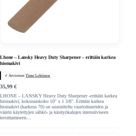
Home
/
Veitset
/
Teroitus ja huolto
/
Lansky
Lhone – Lansky Heavy Duty Sharpener – erittäin karkea
hiomakivi
✓ Arvioinut
Timo Lehtinen
35,99
€
LHONE – LANSKY Heavy Duty Sharpener -erittäin karkea
hiomakivi, kokonaiskoko 10″ x 1 3/8″. Erittäin karkea
hiomakivi (karkeus 70) on suunniteltu vaurioituneiden ja
väärin käytettyjen sähkö- ja käsityökalujen intensiiviseen
teroittamiseen…