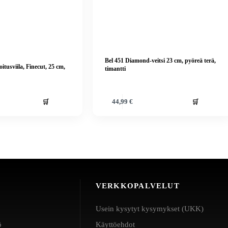
Bel 451 Diamond-veitsi 23 cm, pyöreä terä,
itusviila, Finecut, 25 cm,
timantti
🛒
🛒
44,99
€
VERKKOPALVELUT
Usein kysytyt kysymykset (UKK)
ö
Käyttöehdot