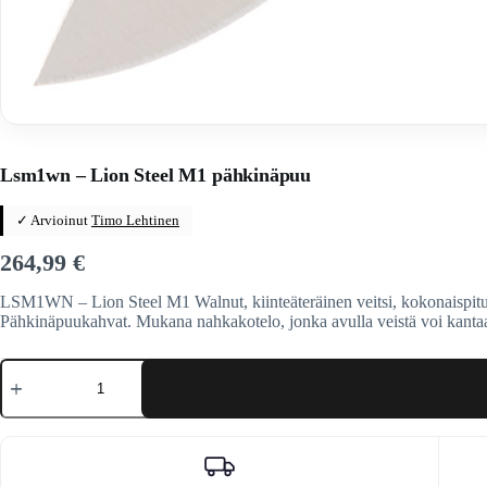
Home
/
Veitset
/
Kiinteäteräiset veitset
/
Kiinteäteräiset veitset
/
LI
Lsm1wn – Lion Steel M1 pähkinäpuu
✓ Arvioinut
Timo Lehtinen
264,99
€
LSM1WN – Lion Steel M1 Walnut, kiinteäteräinen veitsi, kokonaispitu
Pähkinäpuukahvat. Mukana nahkakotelo, jonka avulla veistä voi kant
Lsm1wn
-
Lion
Steel
M1
pähkinäpuu
määrä