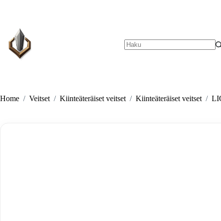
Skip
to
content
No
results
Home
/
Veitset
/
Kiinteäteräiset veitset
/
Kiinteäteräiset veitset
/
LI