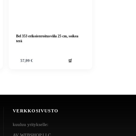
Bel 353 erikoisteroitusviila 25 cm, soikea
terä
🛒
57,99
€
VERKKOSIVUSTO
kuuluu yritykselle:
AV WEBSHOP LLC