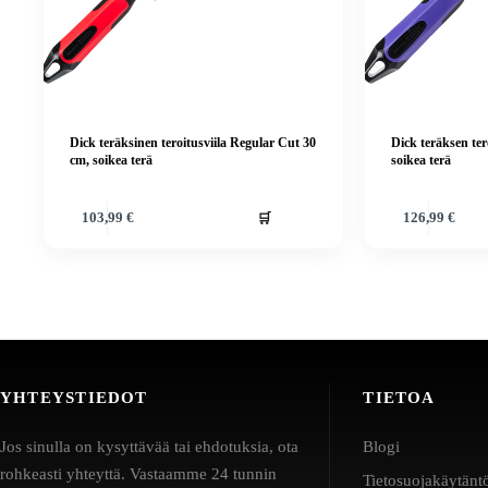
Dick teräksinen teroitusviila Regular Cut 30
Dick teräksen tero
cm, soikea terä
soikea terä
🛒
103,99
€
126,99
€
YHTEYSTIEDOT
TIETOA
Jos sinulla on kysyttävää tai ehdotuksia, ota
Blogi
rohkeasti yhteyttä. Vastaamme 24 tunnin
Tietosuojakäytänt