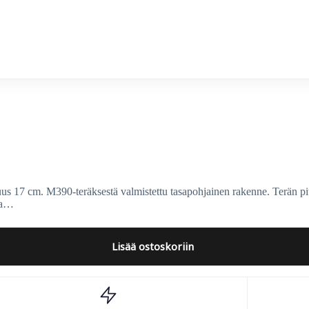
ON Steel
us 17 cm. M390-teräksestä valmistettu tasapohjainen rakenne. Terän p
aa…
Lisää ostoskoriin