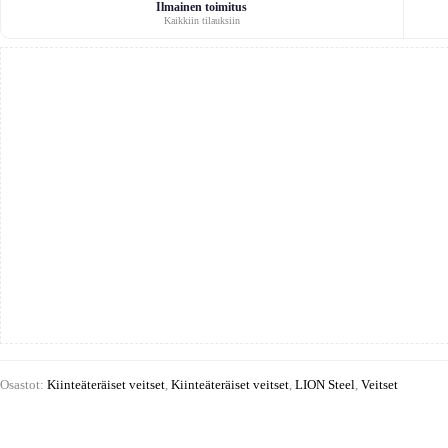
Ilmainen toimitus
Kaikkiin tilauksiin
Osastot:
Kiinteäteräiset veitset
,
Kiinteäteräiset veitset
,
LION Steel
,
Veitset