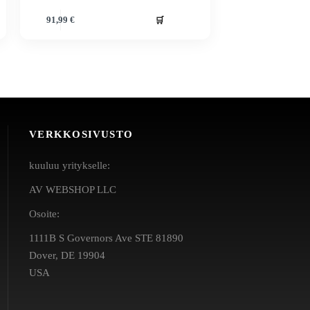
🛒
91,99
€
VERKKOSIVUSTO
kuuluu yritykselle:
AV WEBSHOP LLC
Osoite:
1111B S Governors Ave STE 81890
Dover, DE 19904
USA