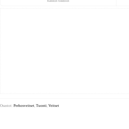
Kaikkiin tilauksiin
Osastot:
Perhosveitset
,
Tuonti
,
Veitset