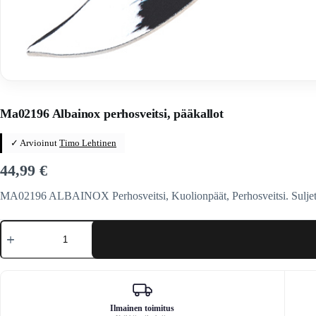
Home
/
Veitset
/
Perhosveitset
/
Tuonti
Ma02196 Albainox perhosveitsi, pääkallot
✓ Arvioinut
Timo Lehtinen
44,99
€
MA02196 ALBAINOX Perhosveitsi, Kuolionpäät, Perhosveitsi. Suljettu
Ma02196
Albainox
perhosveitsi,
pääkallot
määrä
Ilmainen toimitus