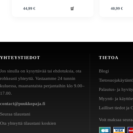
🛒
44,99
€
40,99
€
YHTEYSTIEDOT
TIETOA
Jos sinulla on kysyttävää tai ehdotuksia, ota
Blogi
rohkeasti yhteyttä. Vastaamme 24 tunnin
Tietosuojakäytänt
kuluessa, maanantaista perjantaihin klo 9.00–
Palautus- ja hyvit
17.00.
Myynti- ja käyttö
contact@puukkopaja.fi
Lailliset tiedot j
Seuraa tilaustani
Voit maksaa seuraa
Ota yhteyttä tilaustani koskien