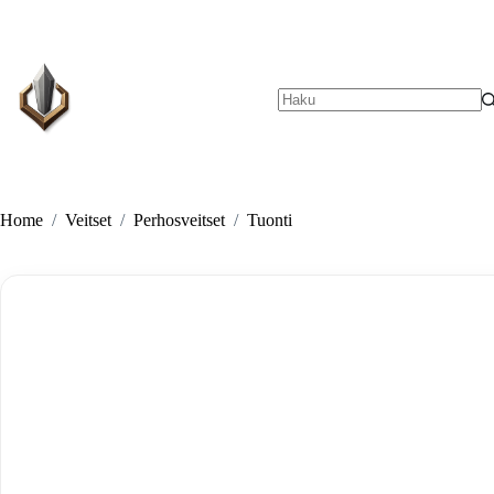
Skip
to
content
No
results
Home
/
Veitset
/
Perhosveitset
/
Tuonti