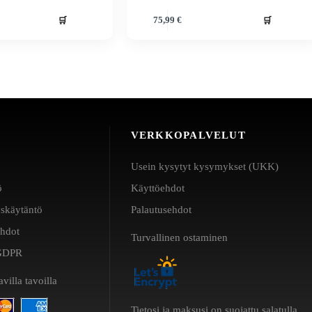
🛒
🛒
75,99
€
VERKKOPALVELUT
Usein kysytyt kysymykset (UKK)
ö
Käyttöehdot
yskäytäntö
Palautusehdot
ehdot
Turvallinen ostaminen
a GDPR
villa tavoilla
Tietosi ja maksusi on suojattu salatulla