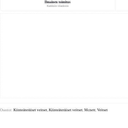
-
Ilmainen toimitus
Kaikkiin tilauksiin
veitsi
määrä
Osastot:
Kiinteäteräiset veitset
,
Kiinteäteräiset veitset
,
Mcnett
,
Veitset