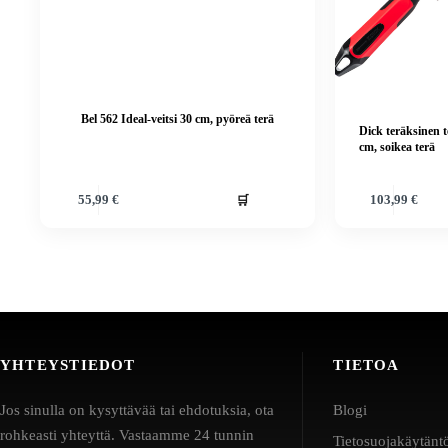
Bel 562 Ideal-veitsi 30 cm, pyöreä terä
Dick teräksinen t
cm, soikea terä
🛒
55,99
€
103,99
€
YHTEYSTIEDOT
TIETOA
Jos sinulla on kysyttävää tai ehdotuksia, ota
Blogi
rohkeasti yhteyttä. Vastaamme 24 tunnin
Tietosuojakäytänt