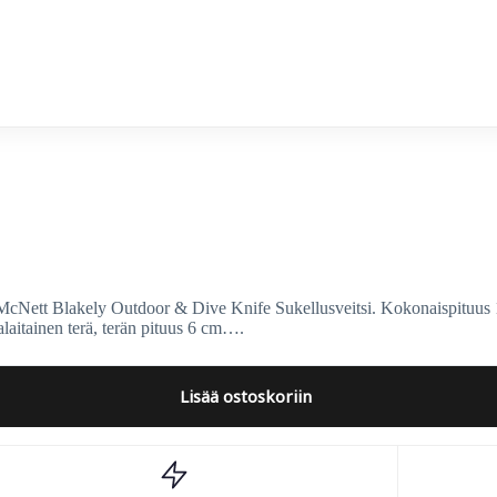
nett
t Blakely Outdoor & Dive Knife Sukellusveitsi. Kokonaispituus 18
alaitainen terä, terän pituus 6 cm….
Lisää ostoskoriin