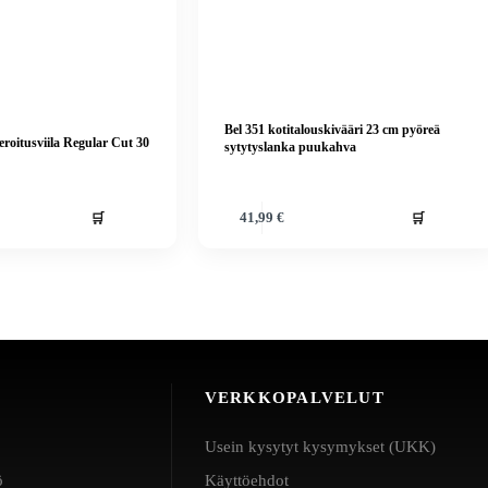
Bel 351 kotitalouskivääri 23 cm pyöreä
eroitusviila Regular Cut 30
sytytyslanka puukahva
🛒
🛒
41,99
€
VERKKOPALVELUT
Usein kysytyt kysymykset (UKK)
ö
Käyttöehdot