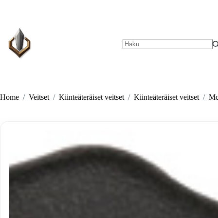
Skip
to
content
No
results
Home
/
Veitset
/
Kiinteäteräiset veitset
/
Kiinteäteräiset veitset
/
Mc