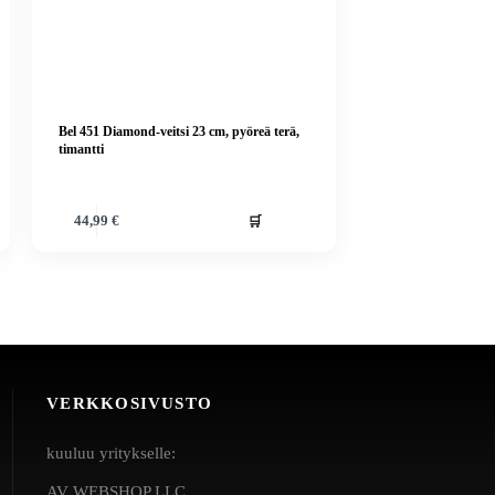
Bel 451 Diamond-veitsi 23 cm, pyöreä terä,
timantti
🛒
44,99
€
VERKKOSIVUSTO
kuuluu yritykselle:
AV WEBSHOP LLC