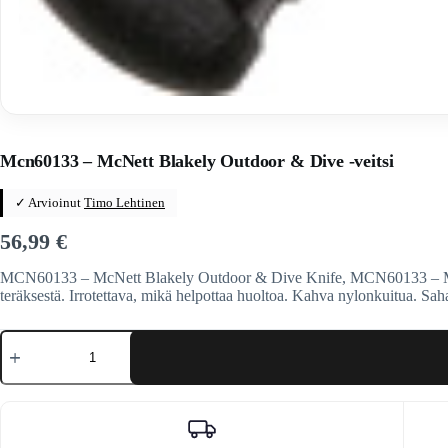
Home
/
Veitset
/
Kiinteäteräiset veitset
/
Kiinteäteräiset veitset
/
Mc
Mcn60133 – McNett Blakely Outdoor & Dive -veitsi
✓ Arvioinut
Timo Lehtinen
56,99
€
MCN60133 – McNett Blakely Outdoor & Dive Knife, MCN60133 – McNet
teräksestä. Irrotettava, mikä helpottaa huoltoa. Kahva nylonkuitua. Sah
Mcn60133
-
McNett
Blakely
Outdoor
&
Dive