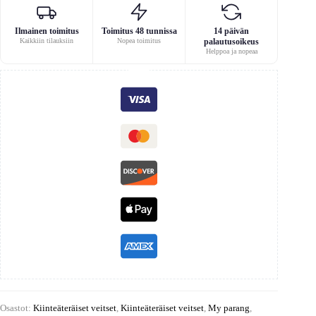
Ilmainen toimitus
Toimitus 48 tunnissa
14 päivän
Kaikkiin tilauksiin
Nopea toimitus
palautusoikeus
Helppoa ja nopeaa
Osastot:
Kiinteäteräiset veitset
,
Kiinteäteräiset veitset
,
My parang
,