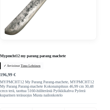
Home
/
Veitset
/
Kiinteäteräiset veitset
/
Kiinteäteräiset veitset
/
My parang
Mypmcht12 my parang parang machete
✓ Arvioinut
Timo Lehtinen
196,99
€
MYPMCHT12 My Parang Parang-machete, MYPMCHT12
My Parang Parang-machete Kokonaispituus 46,99 cm 30,48
cm:n terä, taottua 5160-hiiliterästä Pyökkikahva Pyöreä
kuparinen teräsuojus Musta nailonkotelo