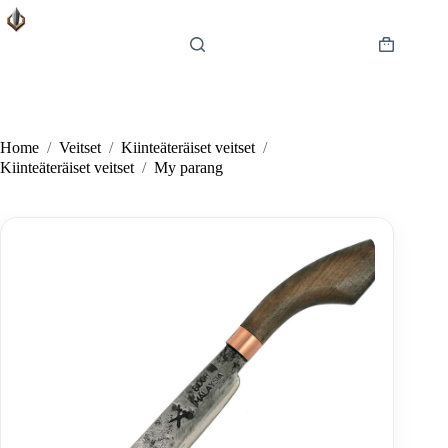
Skip
to
content
Shopping
cart
Home
/
Veitset
/
Kiinteäteräiset veitset
/
Kiinteäteräiset veitset
/
My parang