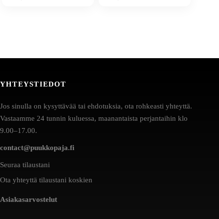
YHTEYSTIEDOT
Jos sinulla on kysyttävää tai ehdotuksia, ota rohkeasti yhteyttä.
Vastaamme 24 tunnin kuluessa, maanantaista perjantaihin klo
9.00–17.00.
contact@puukkopaja.fi
Seuraa tilaustani
Ota yhteyttä tilaustani koskien
Asiakasarvostelut