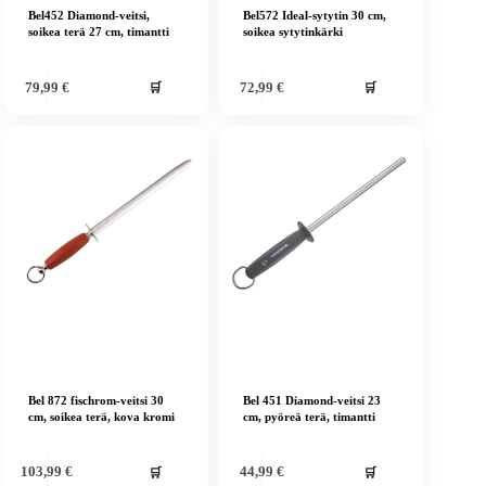
Bel452 Diamond-veitsi,
Bel572 Ideal-sytytin 30 cm,
soikea terä 27 cm, timantti
soikea sytytinkärki
🛒
🛒
79,99
€
72,99
€
Bel 872 fischrom-veitsi 30
Bel 451 Diamond-veitsi 23
cm, soikea terä, kova kromi
cm, pyöreä terä, timantti
🛒
🛒
103,99
€
44,99
€