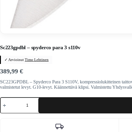
Home
/
Veitset
/
Taittoveitset
/
Taittoveitset tuotemerkeittäin
/
Spyd
Sc223gpdbl – spyderco para 3 s110v
✓ Arvioinut
Timo Lehtinen
389,99
€
SC223GPDBL – Spyderco Para 3 S110V, kompressiolukitteinen taittove
valmistetut levyt. G10-levyt. Käännettävä klipsi. Valmistettu Yhdysvall
Sc223gpdbl
-
spyderco
para
3
s110v
määrä