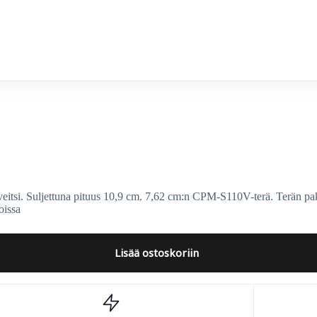
erco
itsi. Suljettuna pituus 10,9 cm. 7,62 cm:n CPM-S110V-terä. Terän pa
oissa
Lisää ostoskoriin