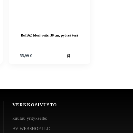
Bel 562 Ideal-veitsi 30 cm, pyöreä terä
🛒
55,99
€
VERKKOSIVUSTO
kuuluu yritykselle:
AV WEBSHOP LLC