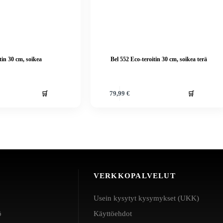
tin 30 cm, soikea
Bel 552 Eco-teroitin 30 cm, soikea terä
🛒
🛒
79,99
€
VERKKOPALVELUT
Usein kysytyt kysymykset (UKK)
ö
Käyttöehdot