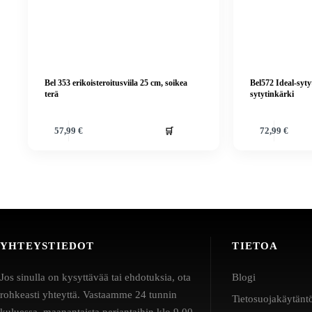
Bel 353 erikoisteroitusviila 25 cm, soikea
Bel572 Ideal-syty
terä
sytytinkärki
🛒
57,99
€
72,99
€
YHTEYSTIEDOT
TIETOA
Jos sinulla on kysyttävää tai ehdotuksia, ota
Blogi
rohkeasti yhteyttä. Vastaamme 24 tunnin
Tietosuojakäytänt
kuluessa, maanantaista perjantaihin klo 9.00–