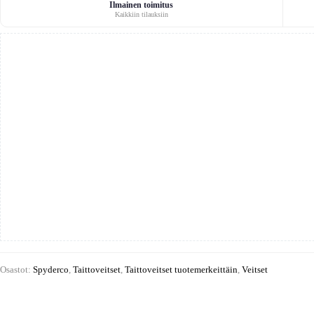
Ilmainen toimitus
Kaikkiin tilauksiin
Osastot:
Spyderco
,
Taittoveitset
,
Taittoveitset tuotemerkeittäin
,
Veitset