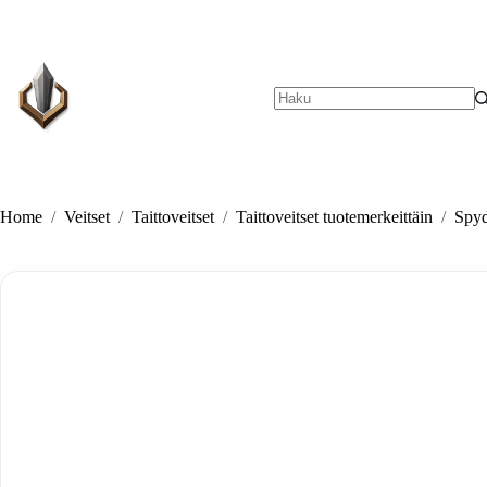
Skip
to
content
No
results
Home
/
Veitset
/
Taittoveitset
/
Taittoveitset tuotemerkeittäin
/
Spyd