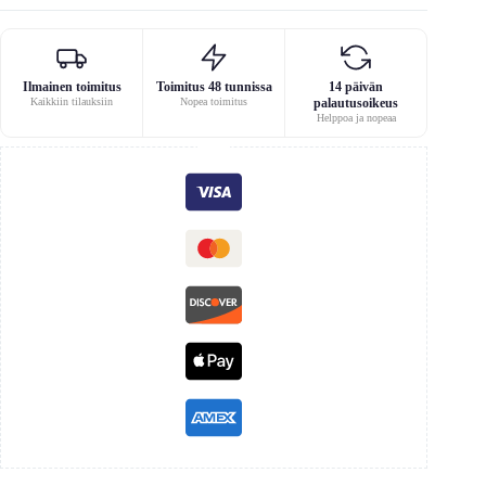
Ilmainen toimitus
Toimitus 48 tunnissa
14 päivän
Kaikkiin tilauksiin
Nopea toimitus
palautusoikeus
Helppoa ja nopeaa