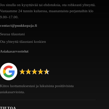
Jos sinulla on kysyttävää tai ehdotuksia, ota rohkeasti yhteyttä.
Vastaamme 24 tunnin kuluessa, maanantaista perjantaihin klo
9.00–17.00.
contact@puukkopaja.fi
Seuraa tilaustani
Ota yhteyttä tilaustani koskien
Asiakasarvostelut
Kiitos luottamuksestasi ja lukuisista positiivisista
asiakasarvioista.
TIETOA