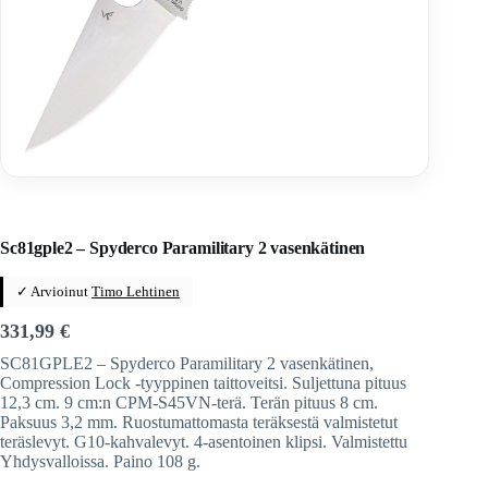
Home
/
Veitset
/
Taittoveitset
/
Taittoveitset tuotemerkeittäin
/
Spyderco
Sc81gple2 – Spyderco Paramilitary 2 vasenkätinen
✓ Arvioinut
Timo Lehtinen
331,99
€
SC81GPLE2 – Spyderco Paramilitary 2 vasenkätinen,
Compression Lock -tyyppinen taittoveitsi. Suljettuna pituus
12,3 cm. 9 cm:n CPM-S45VN-terä. Terän pituus 8 cm.
Paksuus 3,2 mm. Ruostumattomasta teräksestä valmistetut
teräslevyt. G10-kahvalevyt. 4-asentoinen klipsi. Valmistettu
Yhdysvalloissa. Paino 108 g.