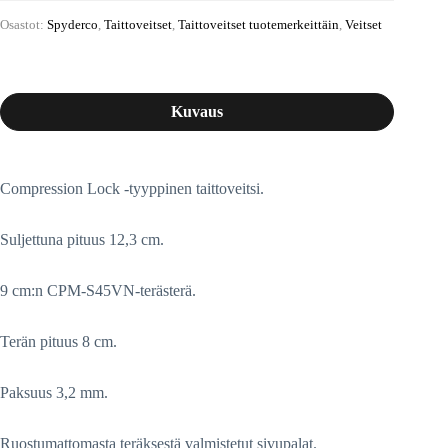
Osastot:
Spyderco
,
Taittoveitset
,
Taittoveitset tuotemerkeittäin
,
Veitset
Kuvaus
Compression Lock -tyyppinen taittoveitsi.
Suljettuna pituus 12,3 cm.
9 cm:n CPM-S45VN-terästerä.
Terän pituus 8 cm.
Paksuus 3,2 mm.
Ruostumattomasta teräksestä valmistetut sivupalat.