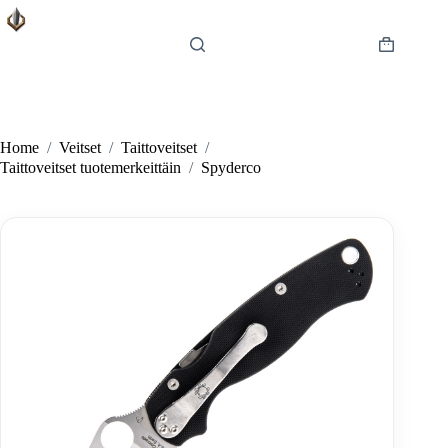
Skip
to
content
Shopping
cart
Home
/
Veitset
/
Taittoveitset
/
Taittoveitset tuotemerkeittäin
/
Spyderco