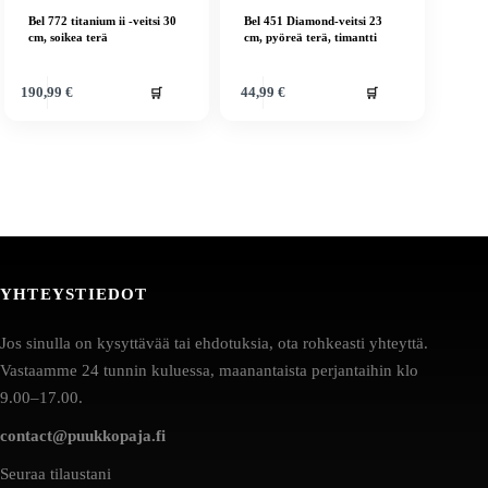
Bel 772 titanium ii -veitsi 30
Bel 451 Diamond-veitsi 23
cm, soikea terä
cm, pyöreä terä, timantti
🛒
🛒
190,99
€
44,99
€
YHTEYSTIEDOT
Jos sinulla on kysyttävää tai ehdotuksia, ota rohkeasti yhteyttä.
Vastaamme 24 tunnin kuluessa, maanantaista perjantaihin klo
9.00–17.00.
contact@puukkopaja.fi
Seuraa tilaustani