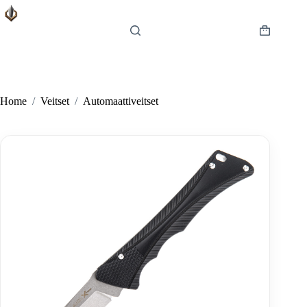
Skip
to
content
Shopping
cart
Home
/
Veitset
/
Automaattiveitset