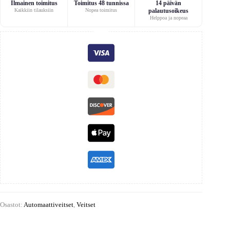
Ilmainen toimitus
Toimitus 48 tunnissa
14 päivän
Kaikkiin tilauksiin
Nopea toimitus
palautusoikeus
Helppoa ja nopeaa
Osastot:
Automaattiveitset
,
Veitset