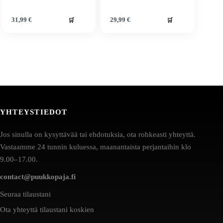
🛒
🛒
31,99
€
29,99
€
YHTEYSTIEDOT
Jos sinulla on kysyttävää tai ehdotuksia, ota rohkeasti yhteyttä.
Vastaamme 24 tunnin kuluessa, maanantaista perjantaihin klo
9.00–17.00.
contact@puukkopaja.fi
Seuraa tilaustani
Ota yhteyttä tilaustani koskien