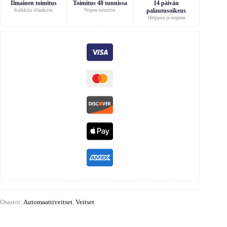
Ilmainen toimitus
Toimitus 48 tunnissa
14 päivän
Kaikkiin tilauksiin
Nopea toimitus
palautusoikeus
Helppoa ja nopeaa
Osastot:
Automaattiveitset
,
Veitset