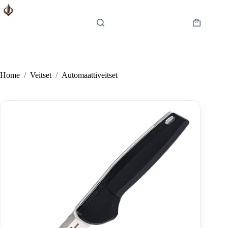
Skip
to
content
Shopping
cart
Home
/
Veitset
/
Automaattiveitset