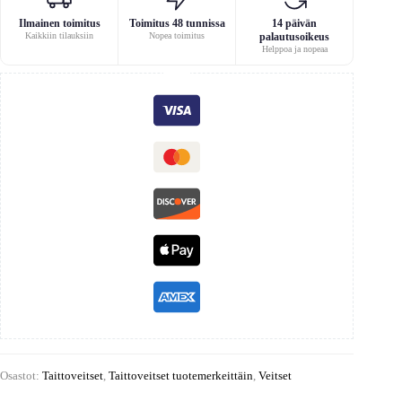
Ilmainen toimitus
Toimitus 48 tunnissa
14 päivän
Kaikkiin tilauksiin
Nopea toimitus
palautusoikeus
Helppoa ja nopeaa
Osastot:
Taittoveitset
,
Taittoveitset tuotemerkeittäin
,
Veitset