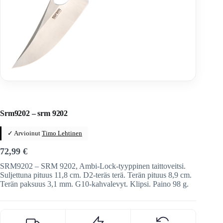
Home
/
Veitset
/
Taittoveitset
/
Taittoveitset tuotemerkeittäin
Srm9202 – srm 9202
✓ Arvioinut
Timo Lehtinen
72,99
€
SRM9202 – SRM 9202, Ambi-Lock-tyyppinen taittoveitsi.
Suljettuna pituus 11,8 cm. D2-teräs terä. Terän pituus 8,9 cm.
Terän paksuus 3,1 mm. G10-kahvalevyt. Klipsi. Paino 98 g.