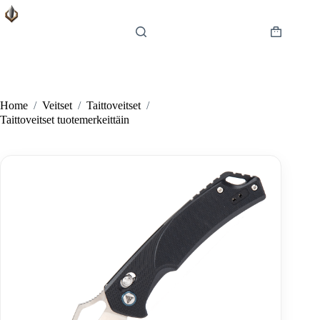
Skip
to
content
Shopping
cart
Home
/
Veitset
/
Taittoveitset
/
Taittoveitset tuotemerkeittäin