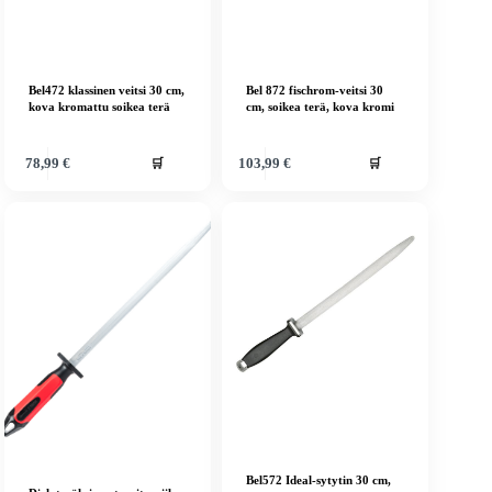
Bel472 klassinen veitsi 30 cm,
Bel 872 fischrom-veitsi 30
kova kromattu soikea terä
cm, soikea terä, kova kromi
🛒
🛒
78,99
€
103,99
€
Bel572 Ideal-sytytin 30 cm,