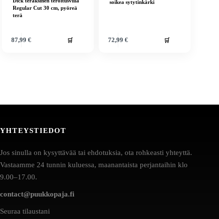
Dick teräksinen teroitusviila
soikea sytytinkärki
Regular Cut 30 cm, pyöreä
terä
🛒
🛒
87,99
€
72,99
€
YHTEYSTIEDOT
Jos sinulla on kysyttävää tai ehdotuksia, ota rohkeasti yhteyttä.
Vastaamme 24 tunnin kuluessa, maanantaista perjantaihin klo
9.00–17.00.
contact@puukkopaja.fi
Seuraa tilaustani